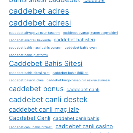
caddebet
caddebet adres
caddebet adresi
caddebet altyapı ve oyun tasarımı
caddebet avantaj kupon seçenekleri
caddebet bahisleri
caddebet avantajı hakkında
caddebet bahis nasıl bahis oynanır
caddebet bahis oyun
caddebet bahis platformu
Caddebet Bahis Sitesi
caddebet bahis sitesi rulet
caddebet bahis ödülleri
caddebet başarılı olma
caddebet bingo hesabının askıya alınması
caddebet bonus
caddebet canli
caddebet canli destek
caddebet canli maç izle
Caddebet Canlı
caddebet canlı bahis
caddebet canlı casino
caddebet canlı bahis hizmeti