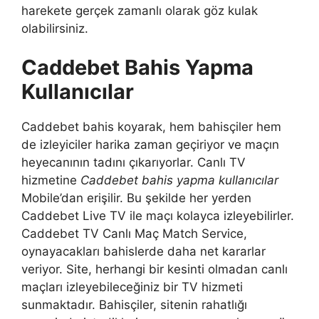
harekete gerçek zamanlı olarak göz kulak
olabilirsiniz.
Caddebet Bahis Yapma
Kullanıcılar
Caddebet bahis koyarak, hem bahisçiler hem
de izleyiciler harika zaman geçiriyor ve maçın
heyecanının tadını çıkarıyorlar. Canlı TV
hizmetine
Caddebet bahis yapma kullanıcılar
Mobile’dan erişilir. Bu şekilde her yerden
Caddebet Live TV ile maçı kolayca izleyebilirler.
Caddebet TV Canlı Maç Match Service,
oynayacakları bahislerde daha net kararlar
veriyor. Site, herhangi bir kesinti olmadan canlı
maçları izleyebileceğiniz bir TV hizmeti
sunmaktadır. Bahisçiler, sitenin rahatlığı