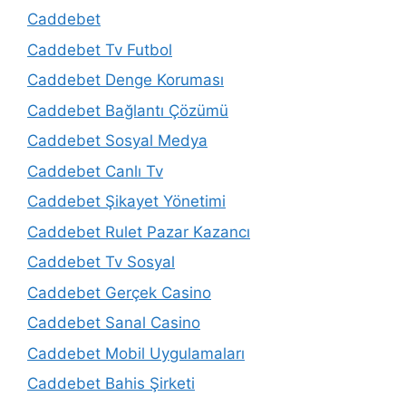
Caddebet
Caddebet Tv Futbol
Caddebet Denge Koruması
Caddebet Bağlantı Çözümü
Caddebet Sosyal Medya
Caddebet Canlı Tv
Caddebet Şikayet Yönetimi
Caddebet Rulet Pazar Kazancı
Caddebet Tv Sosyal
Caddebet Gerçek Casino
Caddebet Sanal Casino
Caddebet Mobil Uygulamaları
Caddebet Bahis Şirketi