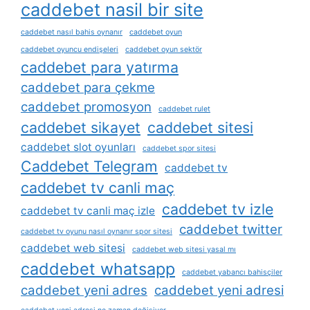
caddebet nasil bir site
caddebet nasıl bahis oynanır
caddebet oyun
caddebet oyuncu endişeleri
caddebet oyun sektör
caddebet para yatırma
caddebet para çekme
caddebet promosyon
caddebet rulet
caddebet sikayet
caddebet sitesi
caddebet slot oyunları
caddebet spor sitesi
Caddebet Telegram
caddebet tv
caddebet tv canli maç
caddebet tv izle
caddebet tv canli maç izle
caddebet twitter
caddebet tv oyunu nasıl oynanır spor sitesi
caddebet web sitesi
caddebet web sitesi yasal mı
caddebet whatsapp
caddebet yabancı bahisçiler
caddebet yeni adres
caddebet yeni adresi