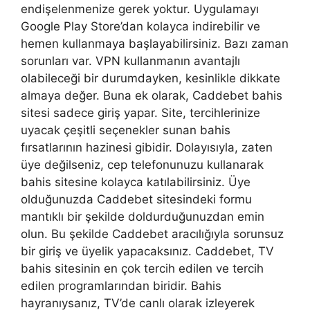
endişelenmenize gerek yoktur. Uygulamayı
Google Play Store’dan kolayca indirebilir ve
hemen kullanmaya başlayabilirsiniz. Bazı zaman
sorunları var. VPN kullanmanın avantajlı
olabileceği bir durumdayken, kesinlikle dikkate
almaya değer. Buna ek olarak, Caddebet bahis
sitesi sadece giriş yapar. Site, tercihlerinize
uyacak çeşitli seçenekler sunan bahis
fırsatlarının hazinesi gibidir. Dolayısıyla, zaten
üye değilseniz, cep telefonunuzu kullanarak
bahis sitesine kolayca katılabilirsiniz. Üye
olduğunuzda Caddebet sitesindeki formu
mantıklı bir şekilde doldurduğunuzdan emin
olun. Bu şekilde Caddebet aracılığıyla sorunsuz
bir giriş ve üyelik yapacaksınız. Caddebet, TV
bahis sitesinin en çok tercih edilen ve tercih
edilen programlarından biridir. Bahis
hayranıysanız, TV’de canlı olarak izleyerek