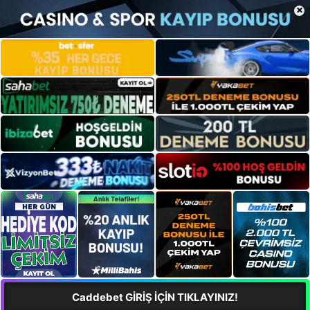
×
Caddebet GİRİŞ İÇİN TIKLAYINIZ!