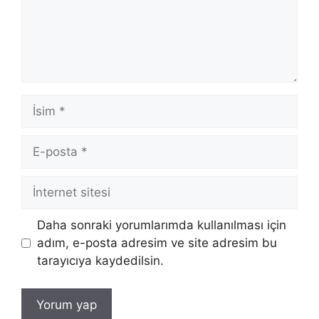
İsim
E-
posta
İnternet
sitesi
Daha sonraki yorumlarımda kullanılması için
adım, e-posta adresim ve site adresim bu
tarayıcıya kaydedilsin.