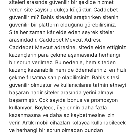
siteleri arasında güvenilir bir şekilde hizmet
veren site sayısı oldukça küçüktür. Caddebet
güvenilir mi? Bahis sitesini araştırırken sitenin
güvenilir bir platform olduğunu görebilirsiniz.
Site her zaman kâr elde eden seyrek siteler
arasındadır. Caddebet Mevcut Adresi.
Caddebet Mevcut adresine, sitede elde ettiğiniz
kazançların para çekme aşamasında herhangi
bir sorun verilmez. Bu nedenle, hem siteden
kazanç kazanabilir hem de ödemelerinizi en hızlı
çekme fırsatına sahip olabilirsiniz. Bahis sitesi
güvenilir olmuştur ve kullanıcılarını tatmin etmeyi
başaran nadir siteler arasında yerini almayı
başarmıştır. Çok sayıda bonus ve promosyon
kullanıyor. Böylece, üyelerinin daha fazla
kazanmasına ve daha az kaybetmesine izin
verir. Artık mobil cihazları kolayca kullanabilecek
ve herhangi bir sorun olmadan bundan