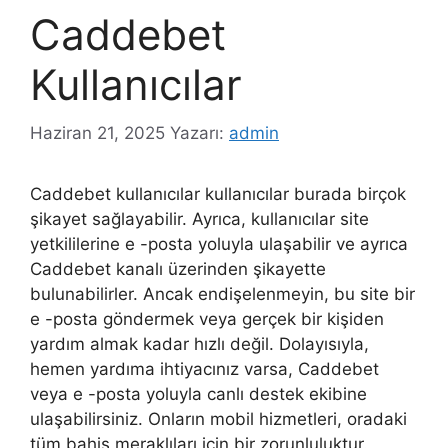
Caddebet
Kullanıcılar
Haziran 21, 2025
Yazarı:
admin
Caddebet kullanıcılar kullanıcılar burada birçok
şikayet sağlayabilir. Ayrıca, kullanıcılar site
yetkililerine e -posta yoluyla ulaşabilir ve ayrıca
Caddebet kanalı üzerinden şikayette
bulunabilirler. Ancak endişelenmeyin, bu site bir
e -posta göndermek veya gerçek bir kişiden
yardım almak kadar hızlı değil. Dolayısıyla,
hemen yardıma ihtiyacınız varsa, Caddebet
veya e -posta yoluyla canlı destek ekibine
ulaşabilirsiniz. Onların mobil hizmetleri, oradaki
tüm bahis meraklıları için bir zorunluluktur.