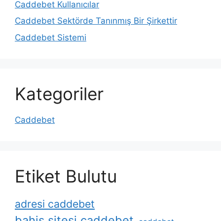
Caddebet Kullanıcılar
Caddebet Sektörde Tanınmış Bir Şirkettir
Caddebet Sistemi
Kategoriler
Caddebet
Etiket Bulutu
adresi caddebet
bahis sitesi caddebet