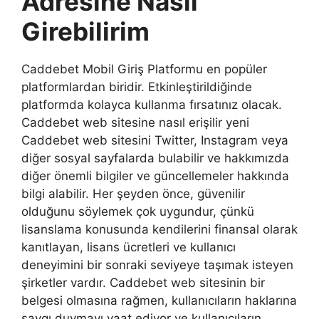
Adresine Nasıl
Girebilirim
Caddebet Mobil Giriş Platformu en popüler
platformlardan biridir. Etkinleştirildiğinde
platformda kolayca kullanma fırsatınız olacak.
Caddebet web sitesine nasıl erişilir yeni
Caddebet web sitesini Twitter, Instagram veya
diğer sosyal sayfalarda bulabilir ve hakkımızda
diğer önemli bilgiler ve güncellemeler hakkında
bilgi alabilir. Her şeyden önce, güvenilir
olduğunu söylemek çok uygundur, çünkü
lisanslama konusunda kendilerini finansal olarak
kanıtlayan, lisans ücretleri ve kullanıcı
deneyimini bir sonraki seviyeye taşımak isteyen
şirketler vardır. Caddebet web sitesinin bir
belgesi olmasına rağmen, kullanıcıların haklarına
saygı duymayı vaat ediyor ve kullanıcıların