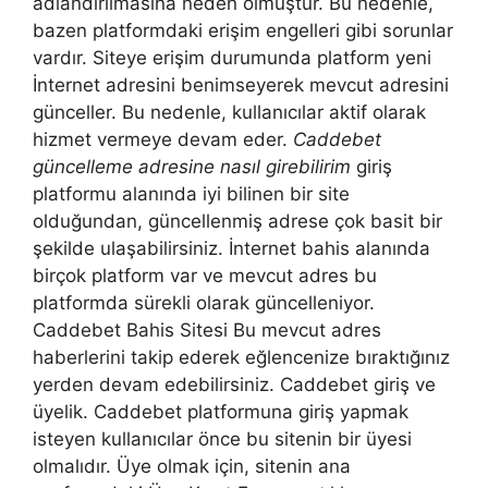
adlandırılmasına neden olmuştur. Bu nedenle,
bazen platformdaki erişim engelleri gibi sorunlar
vardır. Siteye erişim durumunda platform yeni
İnternet adresini benimseyerek mevcut adresini
günceller. Bu nedenle, kullanıcılar aktif olarak
hizmet vermeye devam eder.
Caddebet
güncelleme adresine nasıl girebilirim
giriş
platformu alanında iyi bilinen bir site
olduğundan, güncellenmiş adrese çok basit bir
şekilde ulaşabilirsiniz. İnternet bahis alanında
birçok platform var ve mevcut adres bu
platformda sürekli olarak güncelleniyor.
Caddebet Bahis Sitesi Bu mevcut adres
haberlerini takip ederek eğlencenize bıraktığınız
yerden devam edebilirsiniz. Caddebet giriş ve
üyelik. Caddebet platformuna giriş yapmak
isteyen kullanıcılar önce bu sitenin bir üyesi
olmalıdır. Üye olmak için, sitenin ana