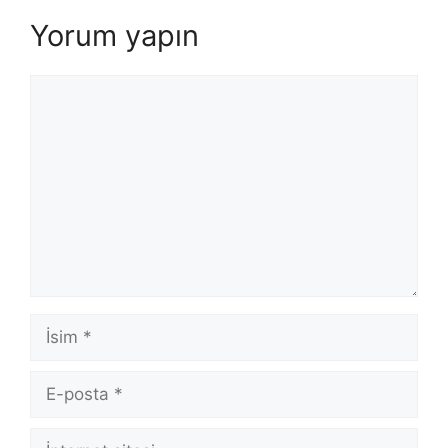
Yorum yapın
Yorum
İsim
E-
posta
İnternet