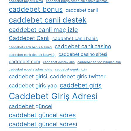
caddebet başarılı olma
caddebet bingo hesabının askıya alınması
caddebet bonus
caddebet canli
caddebet canli destek
caddebet canli maç izle
Caddebet Canlı
caddebet canlı bahis
caddebet canlı casino
caddebet canlı bahis hizmeti
caddebet casino sitesi
caddebet canlı destek kolaylığı
caddebet com
caddebet destek alın
caddebet en son bilgileri alın
caddebet eposta adresi giriş
caddebet gerekli i̇zin
caddebet girisi
caddebet giris twitter
caddebet giriş
caddebet giris yap
Caddebet Giriş Adresi
caddebet güncel
caddebet güncel adres
caddebet güncel adresi