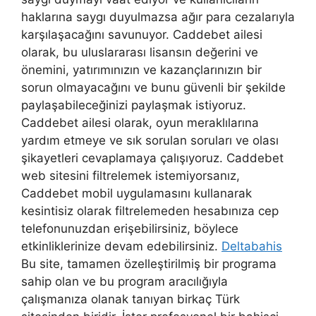
haklarına saygı duyulmazsa ağır para cezalarıyla
karşılaşacağını savunuyor. Caddebet ailesi
olarak, bu uluslararası lisansın değerini ve
önemini, yatırımınızın ve kazançlarınızın bir
sorun olmayacağını ve bunu güvenli bir şekilde
paylaşabileceğinizi paylaşmak istiyoruz.
Caddebet ailesi olarak, oyun meraklılarına
yardım etmeye ve sık sorulan soruları ve olası
şikayetleri cevaplamaya çalışıyoruz. Caddebet
web sitesini filtrelemek istemiyorsanız,
Caddebet mobil uygulamasını kullanarak
kesintisiz olarak filtrelemeden hesabınıza cep
telefonunuzdan erişebilirsiniz, böylece
etkinliklerinize devam edebilirsiniz.
Deltabahis
Bu site, tamamen özelleştirilmiş bir programa
sahip olan ve bu program aracılığıyla
çalışmanıza olanak tanıyan birkaç Türk