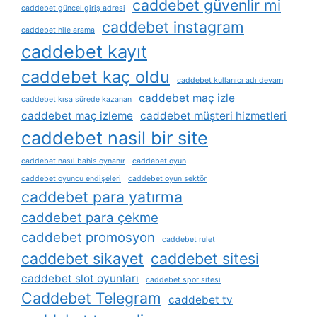
caddebet güvenlir mi
caddebet güncel giriş adresi
caddebet instagram
caddebet hile arama
caddebet kayıt
caddebet kaç oldu
caddebet kullanıcı adı devam
caddebet maç izle
caddebet kısa sürede kazanan
caddebet maç izleme
caddebet müşteri hizmetleri
caddebet nasil bir site
caddebet nasıl bahis oynanır
caddebet oyun
caddebet oyuncu endişeleri
caddebet oyun sektör
caddebet para yatırma
caddebet para çekme
caddebet promosyon
caddebet rulet
caddebet sikayet
caddebet sitesi
caddebet slot oyunları
caddebet spor sitesi
Caddebet Telegram
caddebet tv