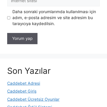
sitesi
Daha sonraki yorumlarımda kullanılması için
adım, e-posta adresim ve site adresim bu
tarayıcıya kaydedilsin.
Son Yazılar
Caddebet Adresi
Caddebet Giriş
Caddebet Ücretsiz Oyunlar