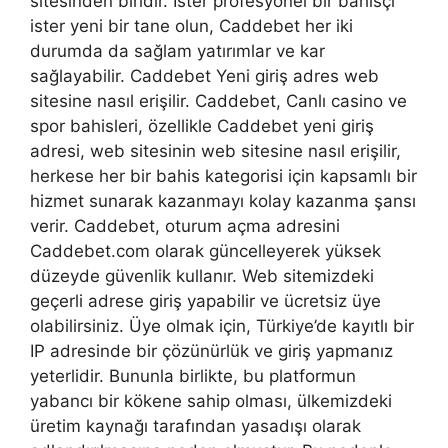
sitesinden biridir. İster profesyonel bir bahisçi
ister yeni bir tane olun, Caddebet her iki
durumda da sağlam yatırımlar ve kar
sağlayabilir. Caddebet Yeni giriş adres web
sitesine nasıl erişilir. Caddebet, Canlı casino ve
spor bahisleri, özellikle Caddebet yeni giriş
adresi, web sitesinin web sitesine nasıl erişilir,
herkese her bir bahis kategorisi için kapsamlı bir
hizmet sunarak kazanmayı kolay kazanma şansı
verir. Caddebet, oturum açma adresini
Caddebet.com olarak güncelleyerek yüksek
düzeyde güvenlik kullanır. Web sitemizdeki
geçerli adrese giriş yapabilir ve ücretsiz üye
olabilirsiniz. Üye olmak için, Türkiye’de kayıtlı bir
IP adresinde bir çözünürlük ve giriş yapmanız
yeterlidir. Bununla birlikte, bu platformun
yabancı bir kökene sahip olması, ülkemizdeki
üretim kaynağı tarafından yasadışı olarak