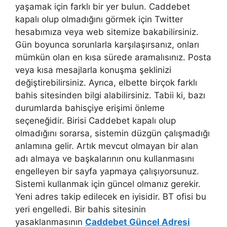
yaşamak için farklı bir yer bulun. Caddebet
kapalı olup olmadığını görmek için Twitter
hesabımıza veya web sitemize bakabilirsiniz.
Gün boyunca sorunlarla karşılaşırsanız, onları
mümkün olan en kısa sürede aramalısınız. Posta
veya kısa mesajlarla konuşma şeklinizi
değiştirebilirsiniz. Ayrıca, elbette birçok farklı
bahis sitesinden bilgi alabilirsiniz. Tabii ki, bazı
durumlarda bahisçiye erişimi önleme
seçeneğidir. Birisi Caddebet kapalı olup
olmadığını sorarsa, sistemin düzgün çalışmadığı
anlamına gelir. Artık mevcut olmayan bir alan
adı almaya ve başkalarının onu kullanmasını
engelleyen bir sayfa yapmaya çalışıyorsunuz.
Sistemi kullanmak için güncel olmanız gerekir.
Yeni adres takip edilecek en iyisidir. BT ofisi bu
yeri engelledi. Bir bahis sitesinin
yasaklanmasının
Caddebet Güncel Adresi