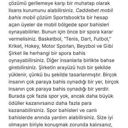
çözümü gerilemeye karşı bir muhatap olarak
lisans kurumunu alabilirsiniz.
Caddebet mobil
bahis mobil çözüm
Sportsbook’ta bir hesap
açan üyeler de mobil bölgede spor bahisleri
oynayabilirler. Bunun için önce bir spora karar
vermelisiniz. Basketbol, “Tenis, Dart, Futbol,”
Kriket, Hokey, Motor Sporları, Beyzbol ve Gibi
Şirket ile herhangi bir spora bahis
oynayabilirsiniz. Diğer insanlarla birlikte bahse
girebilirsiniz. Şirketin arayüzü hızlı bir şekilde
yüklenir, çünkü bu şekilde tasarlanmıştır. Birçok
insanın çok paraya bahis oynadığı bir yer, birçok
insanın çok paraya bahis oynadığı bir yerdir.
Burada çok fazla spor yok, ancak daha büyük
ödüller kazanırsanız daha fazla para
kazanabilirsiniz. Spor bahisleri ve canlı
bahislerde anında yardım alabilirsiniz. Size iyi
olmayan biriyle konuşmak zorunda kalırsanız,