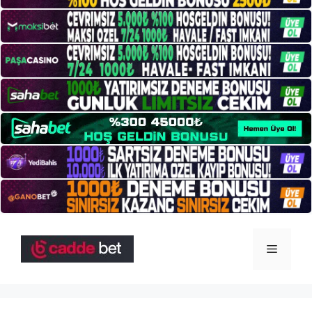
İçeriğe
atla
Menü