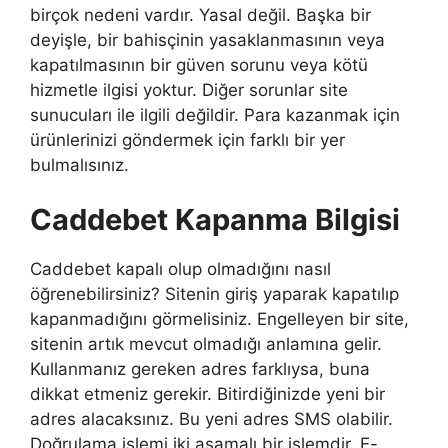
birçok nedeni vardır. Yasal değil. Başka bir
deyişle, bir bahisçinin yasaklanmasının veya
kapatılmasının bir güven sorunu veya kötü
hizmetle ilgisi yoktur. Diğer sorunlar site
sunucuları ile ilgili değildir. Para kazanmak için
ürünlerinizi göndermek için farklı bir yer
bulmalısınız.
Caddebet Kapanma Bilgisi
Caddebet kapalı olup olmadığını nasıl
öğrenebilirsiniz? Sitenin giriş yaparak kapatılıp
kapanmadığını görmelisiniz. Engelleyen bir site,
sitenin artık mevcut olmadığı anlamına gelir.
Kullanmanız gereken adres farklıysa, buna
dikkat etmeniz gerekir. Bitirdiğinizde yeni bir
adres alacaksınız. Bu yeni adres SMS olabilir.
Doğrulama işlemi iki aşamalı bir işlemdir. E-