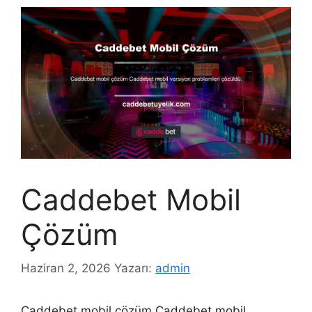
Caddebet Mobil
Çözüm
Haziran 2, 2026
Yazarı:
admin
Caddebet mobil çözüm Caddebet mobil