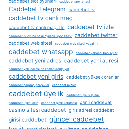
caddebet slot oyunları
caddebet spor sitesi
Caddebet Telegram
caddebet tv
caddebet tv canli maç
caddebet tv izle
caddebet tv canli maç izle
caddebet twitter
caddebet tv oyunu nasıl oynanır spor sitesi
caddebet web sitesi
caddebet web sitesi yasal mı
caddebet whatsapp
caddebet yabancı bahisçiler
caddebet yeni adres
caddebet yeni adresi
caddebet yeni adresi ne zaman değişiyor
caddebet yeni giris
caddebet yüksek oranlar
caddebet çağdaş gerçekler
caddebet üyeler
caddebet üyelik
caddebet üyelik i̇şlemi
canli caddebet
caddebet üyesi olun
caddebet şifre koruması
casino sitesi caddebet
giris adresi caddebet
güncel caddebet
girisi caddebet