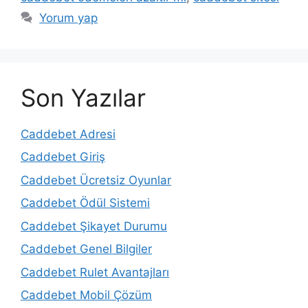
Yorum yap
Son Yazılar
Caddebet Adresi
Caddebet Giriş
Caddebet Ücretsiz Oyunlar
Caddebet Ödül Sistemi
Caddebet Şikayet Durumu
Caddebet Genel Bilgiler
Caddebet Rulet Avantajları
Caddebet Mobil Çözüm