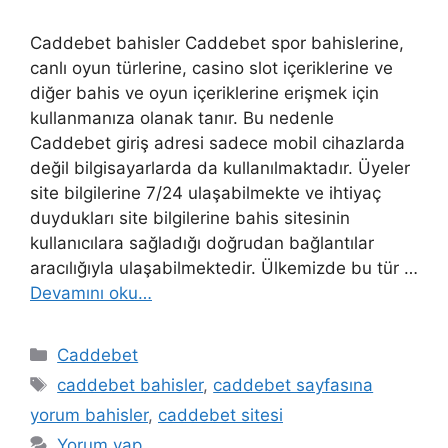
Caddebet bahisler Caddebet spor bahislerine,
canlı oyun türlerine, casino slot içeriklerine ve
diğer bahis ve oyun içeriklerine erişmek için
kullanmanıza olanak tanır. Bu nedenle
Caddebet giriş adresi sadece mobil cihazlarda
değil bilgisayarlarda da kullanılmaktadır. Üyeler
site bilgilerine 7/24 ulaşabilmekte ve ihtiyaç
duydukları site bilgilerine bahis sitesinin
kullanıcılara sağladığı doğrudan bağlantılar
aracılığıyla ulaşabilmektedir. Ülkemizde bu tür …
Devamını oku…
Kategoriler
Caddebet
Etiketler
caddebet bahisler
,
caddebet sayfasına
yorum bahisler
,
caddebet sitesi
Yorum yap