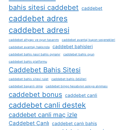
bahis sitesi caddebet
caddebet
caddebet adres
caddebet adresi
caddebet altyapı ve oyun tasarımı
caddebet avantaj kupon seçenekleri
caddebet bahisleri
caddebet avantajı hakkında
caddebet bahis nasıl bahis oynanır
caddebet bahis oyun
caddebet bahis platformu
Caddebet Bahis Sitesi
caddebet bahis sitesi rulet
caddebet bahis ödülleri
caddebet başarılı olma
caddebet bingo hesabının askıya alınması
caddebet bonus
caddebet canli
caddebet canli destek
caddebet canli maç izle
Caddebet Canlı
caddebet canlı bahis