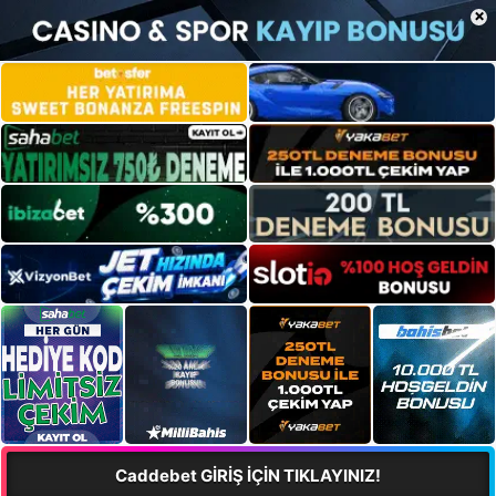
×
Caddebet GİRİŞ İÇİN TIKLAYINIZ!