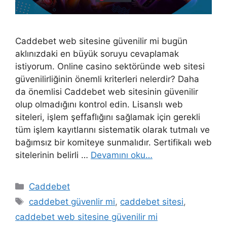
Caddebet web sitesine güvenilir mi bugün
aklınızdaki en büyük soruyu cevaplamak
istiyorum. Online casino sektöründe web sitesi
güvenilirliğinin önemli kriterleri nelerdir? Daha
da önemlisi Caddebet web sitesinin güvenilir
olup olmadığını kontrol edin. Lisanslı web
siteleri, işlem şeffaflığını sağlamak için gerekli
tüm işlem kayıtlarını sistematik olarak tutmalı ve
bağımsız bir komiteye sunmalıdır. Sertifikalı web
sitelerinin belirli …
Devamını oku…
Kategoriler
Caddebet
Etiketler
caddebet güvenlir mi
,
caddebet sitesi
,
caddebet web sitesine güvenilir mi