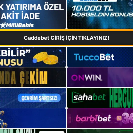
Caddebet GİRİŞ İÇİN TIKLAYINIZ!