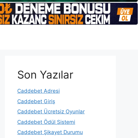
Son Yazılar
Caddebet Adresi
Caddebet Giriş
Caddebet Ücretsiz Oyunlar
Caddebet Ödül Sistemi
Caddebet Şikayet Durumu