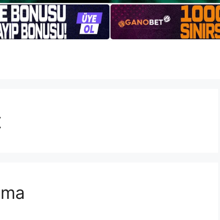
t
lma