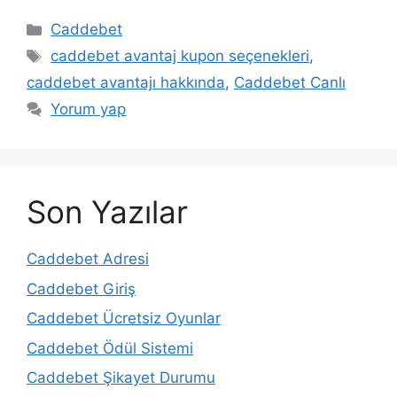
Kategoriler
Caddebet
Etiketler
caddebet avantaj kupon seçenekleri
,
caddebet avantajı hakkında
,
Caddebet Canlı
Yorum yap
Son Yazılar
Caddebet Adresi
Caddebet Giriş
Caddebet Ücretsiz Oyunlar
Caddebet Ödül Sistemi
Caddebet Şikayet Durumu