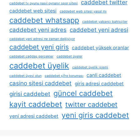
caddebet twitter
caddebet tv oyunu nasıl oynanır spor sitesi
caddebet web sitesi
caddebet web sitesi yasal mı
caddebet whatsapp
caddebet yabancı bahisçiler
caddebet yeni adres
caddebet yeni adresi
caddebet yeni adresi ne zaman değişiyor
caddebet yeni giris
caddebet yüksek oranlar
caddebet çağdaş gerçekler
caddebet üyeler
caddebet üyelik
caddebet üyelik i̇şlemi
canli caddebet
caddebet üyesi olun
caddebet şifre koruması
casino sitesi caddebet
giris adresi caddebet
güncel caddebet
girisi caddebet
kayit caddebet
twitter caddebet
yeni giris caddebet
yeni adresi caddebet