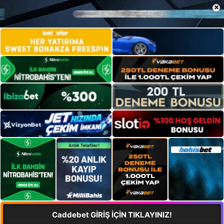
×
Caddebet GİRİŞ İÇİN TIKLAYINIZ!