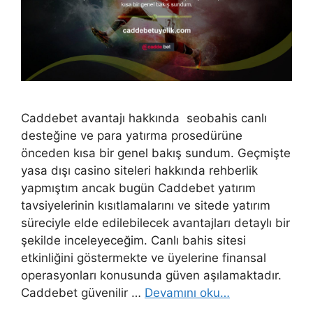
Caddebet avantajı hakkında seobahis canlı
desteğine ve para yatırma prosedürüne
önceden kısa bir genel bakış sundum. Geçmişte
yasa dışı casino siteleri hakkında rehberlik
yapmıştım ancak bugün Caddebet yatırım
tavsiyelerinin kısıtlamalarını ve sitede yatırım
süreciyle elde edilebilecek avantajları detaylı bir
şekilde inceleyeceğim. Canlı bahis sitesi
etkinliğini göstermekte ve üyelerine finansal
operasyonları konusunda güven aşılamaktadır.
Caddebet güvenilir …
Devamını oku…