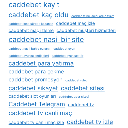
caddebet kayıt
caddebet kaç oldu
caddebet kullanıcı adı devam
caddebet maç izle
caddebet kısa sürede kazanan
caddebet maç izleme
caddebet müşteri hizmetleri
caddebet nasil bir site
caddebet nasıl bahis oynanır
caddebet oyun
caddebet oyuncu endişeleri
caddebet oyun sektör
caddebet para yatırma
caddebet para çekme
caddebet promosyon
caddebet rulet
caddebet sikayet
caddebet sitesi
caddebet slot oyunları
caddebet spor sitesi
Caddebet Telegram
caddebet tv
caddebet tv canli maç
caddebet tv izle
caddebet tv canli maç izle