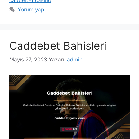
caddebet casino
Yorum yap
Caddebet Bahisleri
Mayıs 27, 2023
Yazarı:
admin