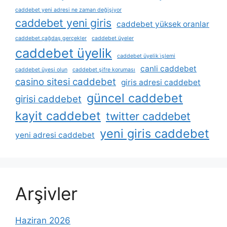
caddebet yeni adresi ne zaman değişiyor
caddebet yeni giris
caddebet yüksek oranlar
caddebet çağdaş gerçekler
caddebet üyeler
caddebet üyelik
caddebet üyelik i̇şlemi
canli caddebet
caddebet üyesi olun
caddebet şifre koruması
casino sitesi caddebet
giris adresi caddebet
güncel caddebet
girisi caddebet
kayit caddebet
twitter caddebet
yeni giris caddebet
yeni adresi caddebet
Arşivler
Haziran 2026