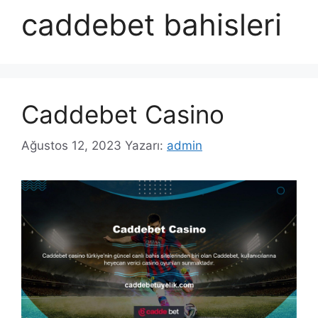
caddebet bahisleri
Caddebet Casino
Ağustos 12, 2023
Yazarı:
admin