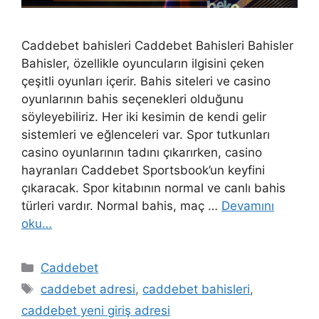
Caddebet bahisleri Caddebet Bahisleri Bahisler
Bahisler, özellikle oyuncuların ilgisini çeken
çeşitli oyunları içerir. Bahis siteleri ve casino
oyunlarının bahis seçenekleri olduğunu
söyleyebiliriz. Her iki kesimin de kendi gelir
sistemleri ve eğlenceleri var. Spor tutkunları
casino oyunlarının tadını çıkarırken, casino
hayranları Caddebet Sportsbook’un keyfini
çıkaracak. Spor kitabının normal ve canlı bahis
türleri vardır. Normal bahis, maç …
Devamını
oku…
Kategoriler
Caddebet
Etiketler
caddebet adresi
,
caddebet bahisleri
,
caddebet yeni giriş adresi