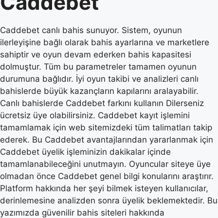
Caddebet
Caddebet canlı bahis sunuyor. Sistem, oyunun
ilerleyişine bağlı olarak bahis ayarlarına ve marketlere
sahiptir ve oyun devam ederken bahis kapasitesi
dolmuştur. Tüm bu parametreler tamamen oyunun
durumuna bağlıdır. İyi oyun takibi ve analizleri canlı
bahislerde büyük kazançların kapılarını aralayabilir.
Canlı bahislerde Caddebet farkını kullanın Dilerseniz
ücretsiz üye olabilirsiniz. Caddebet kayıt işlemini
tamamlamak için web sitemizdeki tüm talimatları takip
ederek. Bu Caddebet avantajlarından yararlanmak için
Caddebet üyelik işleminizin dakikalar içinde
tamamlanabileceğini unutmayın. Oyuncular siteye üye
olmadan önce Caddebet genel bilgi konularını araştırır.
Platform hakkında her şeyi bilmek isteyen kullanıcılar,
derinlemesine analizden sonra üyelik beklemektedir. Bu
yazımızda güvenilir bahis siteleri hakkında