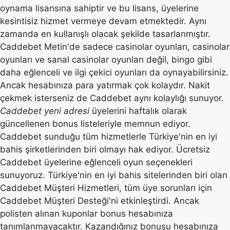
oynama lisansına sahiptir ve bu lisans, üyelerine
kesintisiz hizmet vermeye devam etmektedir. Aynı
zamanda en kullanışlı olacak şekilde tasarlanmıştır.
Caddebet Metin'de sadece casinolar oyunları, casinolar
oyunları ve sanal casinolar oyunları değil, bingo gibi
daha eğlenceli ve ilgi çekici oyunları da oynayabilirsiniz.
Ancak hesabınıza para yatırmak çok kolaydır. Nakit
çekmek isterseniz de Caddebet aynı kolaylığı sunuyor.
Caddebet yeni adresi
üyelerini haftalık olarak
güncellenen bonus listeleriyle memnun ediyor.
Caddebet sunduğu tüm hizmetlerle Türkiye'nin en iyi
bahis şirketlerinden biri olmayı hak ediyor. Ücretsiz
Caddebet üyelerine eğlenceli oyun seçenekleri
sunuyoruz. Türkiye'nin en iyi bahis sitelerinden biri olan
Caddebet Müşteri Hizmetleri, tüm üye sorunları için
Caddebet Müşteri Desteği'ni etkinleştirdi. Ancak
polisten alınan kuponlar bonus hesabınıza
tanımlanmayacaktır. Kazandığınız bonusu hesabınıza