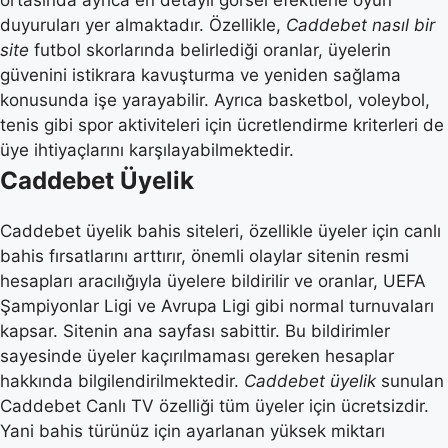
ortasında ayrıca en detaylı görsel efektlerle oyun
duyuruları yer almaktadır. Özellikle,
Caddebet nasıl bir
site
futbol skorlarında belirlediği oranlar, üyelerin
güvenini istikrara kavuşturma ve yeniden sağlama
konusunda işe yarayabilir. Ayrıca basketbol, voleybol,
tenis gibi spor aktiviteleri için ücretlendirme kriterleri de
üye ihtiyaçlarını karşılayabilmektedir.
Caddebet Üyelik
Caddebet üyelik bahis siteleri, özellikle üyeler için canlı
bahis fırsatlarını arttırır, önemli olaylar sitenin resmi
hesapları aracılığıyla üyelere bildirilir ve oranlar, UEFA
Şampiyonlar Ligi ve Avrupa Ligi gibi normal turnuvaları
kapsar. Sitenin ana sayfası sabittir. Bu bildirimler
sayesinde üyeler kaçırılmaması gereken hesaplar
hakkında bilgilendirilmektedir.
Caddebet üyelik
sunulan
Caddebet Canlı TV özelliği tüm üyeler için ücretsizdir.
Yani bahis türünüz için ayarlanan yüksek miktarı