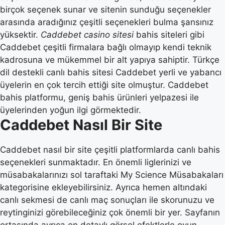
birçok seçenek sunar ve sitenin sunduğu seçenekler
arasında aradığınız çeşitli seçenekleri bulma şansınız
yüksektir.
Caddebet casino sitesi
bahis siteleri gibi
Caddebet çeşitli firmalara bağlı olmayıp kendi teknik
kadrosuna ve mükemmel bir alt yapıya sahiptir. Türkçe
dil destekli canlı bahis sitesi Caddebet yerli ve yabancı
üyelerin en çok tercih ettiği site olmuştur. Caddebet
bahis platformu, geniş bahis ürünleri yelpazesi ile
üyelerinden yoğun ilgi görmektedir.
Caddebet Nasıl Bir Site
Caddebet nasıl bir site çeşitli platformlarda canlı bahis
seçenekleri sunmaktadır. En önemli liglerinizi ve
müsabakalarınızı sol taraftaki My Science Müsabakaları
kategorisine ekleyebilirsiniz. Ayrıca hemen altındaki
canlı sekmesi de canlı maç sonuçları ile skorunuzu ve
reytinginizi görebileceğiniz çok önemli bir yer. Sayfanın