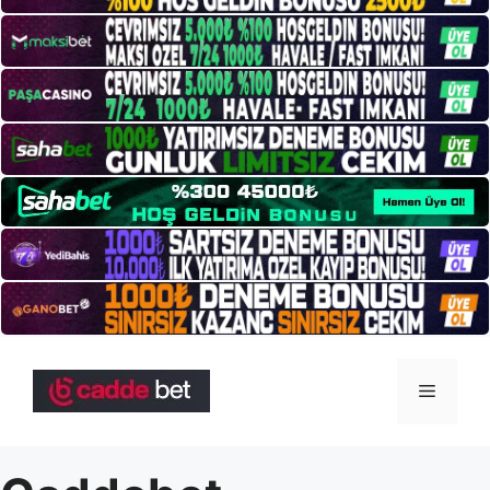
İçeriğe
atla
Menü