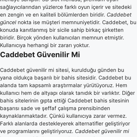
sağlayıcılarından yüzlerce farklı oyun içerir ve sitedeki
en zengin ve en kaliteli bölümlerden biridir.
Caddebet
güncel
nokta ise müşteri memnuniyetidir. Caddebet, bu
konuda kanıtlanmış bir sicile sahip birkaç şirketten
biridir. Birçok yönden kullanıcıları memnun etmiştir.
Kullanıcıya herhangi bir zararı yoktur.
Caddebet Güvenilir Mi
Caddebet güvenilir mi sitesi, kurulduğu günden bu
yana oldukça başarılı bir bahis sitesidir. Caddebet bu
alanda tam kapsamlı araştırmalar yürütüyoruz. Hem
kullanıcı hem de altyapı olarak tanıdık bir varlıktır. Diğer
bahis sitelerinin gıpta ettiği Caddebet bahis sitesinin
başarısı sade ve şeffaf çalışma prensibinden
kaynaklanmaktadır. Çünkü kullanıcıya zarar vermez.
Farklı alanlarda destekleyerek alternatifler geliştiriyor
ve programlarını geliştiriyoruz.
Caddebet güvenilir mi