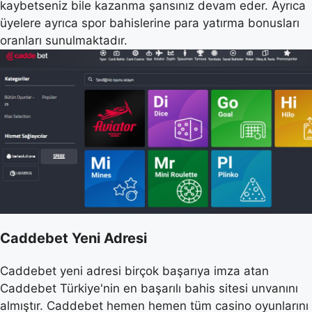
kaybetseniz bile kazanma şansınız devam eder. Ayrıca
üyelere ayrıca spor bahislerine para yatırma bonusları
oranları sunulmaktadır.
Caddebet Yeni Adresi
Caddebet yeni adresi birçok başarıya imza atan
Caddebet Türkiye'nin en başarılı bahis sitesi unvanını
almıştır. Caddebet hemen hemen tüm casino oyunlarını