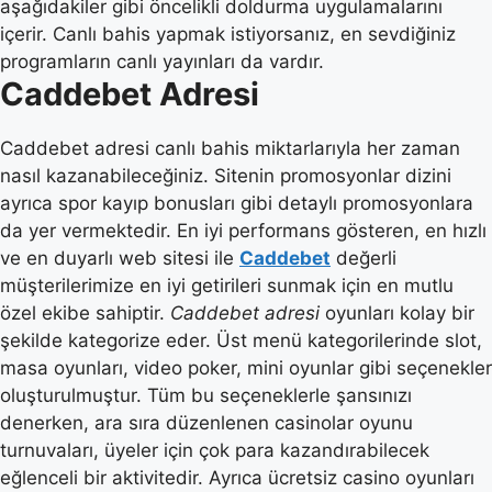
aşağıdakiler gibi öncelikli doldurma uygulamalarını
içerir. Canlı bahis yapmak istiyorsanız, en sevdiğiniz
programların canlı yayınları da vardır.
Caddebet Adresi
Caddebet adresi canlı bahis miktarlarıyla her zaman
nasıl kazanabileceğiniz. Sitenin promosyonlar dizini
ayrıca spor kayıp bonusları gibi detaylı promosyonlara
da yer vermektedir. En iyi performans gösteren, en hızlı
ve en duyarlı web sitesi ile
Caddebet
değerli
müşterilerimize en iyi getirileri sunmak için en mutlu
özel ekibe sahiptir.
Caddebet adresi
oyunları kolay bir
şekilde kategorize eder. Üst menü kategorilerinde slot,
masa oyunları, video poker, mini oyunlar gibi seçenekler
oluşturulmuştur. Tüm bu seçeneklerle şansınızı
denerken, ara sıra düzenlenen casinolar oyunu
turnuvaları, üyeler için çok para kazandırabilecek
eğlenceli bir aktivitedir. Ayrıca ücretsiz casino oyunları