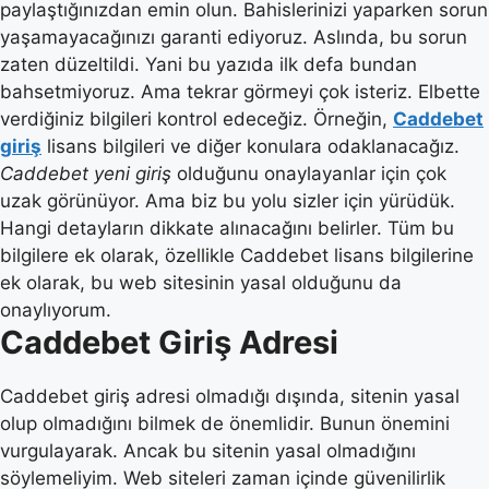
paylaştığınızdan emin olun. Bahislerinizi yaparken sorun
yaşamayacağınızı garanti ediyoruz. Aslında, bu sorun
zaten düzeltildi. Yani bu yazıda ilk defa bundan
bahsetmiyoruz. Ama tekrar görmeyi çok isteriz. Elbette
verdiğiniz bilgileri kontrol edeceğiz. Örneğin,
Caddebet
giriş
lisans bilgileri ve diğer konulara odaklanacağız.
Caddebet yeni giriş
olduğunu onaylayanlar için çok
uzak görünüyor. Ama biz bu yolu sizler için yürüdük.
Hangi detayların dikkate alınacağını belirler. Tüm bu
bilgilere ek olarak, özellikle Caddebet lisans bilgilerine
ek olarak, bu web sitesinin yasal olduğunu da
onaylıyorum.
Caddebet Giriş Adresi
Caddebet giriş adresi olmadığı dışında, sitenin yasal
olup olmadığını bilmek de önemlidir. Bunun önemini
vurgulayarak. Ancak bu sitenin yasal olmadığını
söylemeliyim. Web siteleri zaman içinde güvenilirlik