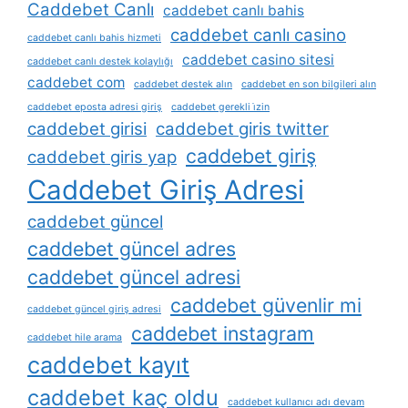
Caddebet Canlı
caddebet canlı bahis
caddebet canlı casino
caddebet canlı bahis hizmeti
caddebet casino sitesi
caddebet canlı destek kolaylığı
caddebet com
caddebet destek alın
caddebet en son bilgileri alın
caddebet eposta adresi giriş
caddebet gerekli i̇zin
caddebet girisi
caddebet giris twitter
caddebet giriş
caddebet giris yap
Caddebet Giriş Adresi
caddebet güncel
caddebet güncel adres
caddebet güncel adresi
caddebet güvenlir mi
caddebet güncel giriş adresi
caddebet instagram
caddebet hile arama
caddebet kayıt
caddebet kaç oldu
caddebet kullanıcı adı devam