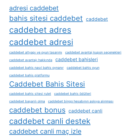
adresi caddebet
bahis sitesi caddebet
caddebet
caddebet adres
caddebet adresi
caddebet altyapı ve oyun tasarımı
caddebet avantaj kupon seçenekleri
caddebet bahisleri
caddebet avantajı hakkında
caddebet bahis nasıl bahis oynanır
caddebet bahis oyun
caddebet bahis platformu
Caddebet Bahis Sitesi
caddebet bahis sitesi rulet
caddebet bahis ödülleri
caddebet başarılı olma
caddebet bingo hesabının askıya alınması
caddebet bonus
caddebet canli
caddebet canli destek
caddebet canli maç izle