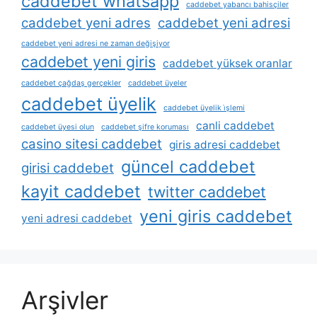
caddebet whatsapp
caddebet yabancı bahisçiler
caddebet yeni adres
caddebet yeni adresi
caddebet yeni adresi ne zaman değişiyor
caddebet yeni giris
caddebet yüksek oranlar
caddebet çağdaş gerçekler
caddebet üyeler
caddebet üyelik
caddebet üyelik i̇şlemi
canli caddebet
caddebet üyesi olun
caddebet şifre koruması
casino sitesi caddebet
giris adresi caddebet
güncel caddebet
girisi caddebet
kayit caddebet
twitter caddebet
yeni giris caddebet
yeni adresi caddebet
Arşivler