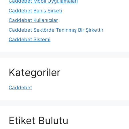
Caddebet Mobil Uygulamaları
Caddebet Bahis Şirketi
Caddebet Kullanıcılar
Caddebet Sektörde Tanınmış Bir Şirkettir
Caddebet Sistemi
Kategoriler
Caddebet
Etiket Bulutu