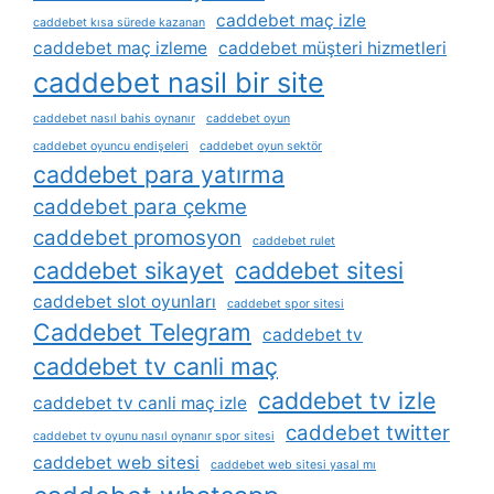
caddebet maç izle
caddebet kısa sürede kazanan
caddebet maç izleme
caddebet müşteri hizmetleri
caddebet nasil bir site
caddebet nasıl bahis oynanır
caddebet oyun
caddebet oyuncu endişeleri
caddebet oyun sektör
caddebet para yatırma
caddebet para çekme
caddebet promosyon
caddebet rulet
caddebet sikayet
caddebet sitesi
caddebet slot oyunları
caddebet spor sitesi
Caddebet Telegram
caddebet tv
caddebet tv canli maç
caddebet tv izle
caddebet tv canli maç izle
caddebet twitter
caddebet tv oyunu nasıl oynanır spor sitesi
caddebet web sitesi
caddebet web sitesi yasal mı