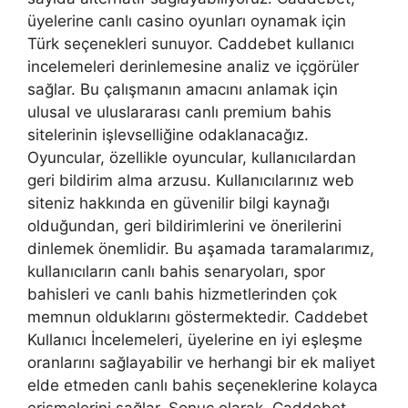
üyelerine canlı casino oyunları oynamak için
Türk seçenekleri sunuyor. Caddebet kullanıcı
incelemeleri derinlemesine analiz ve içgörüler
sağlar. Bu çalışmanın amacını anlamak için
ulusal ve uluslararası canlı premium bahis
sitelerinin işlevselliğine odaklanacağız.
Oyuncular, özellikle oyuncular, kullanıcılardan
geri bildirim alma arzusu. Kullanıcılarınız web
siteniz hakkında en güvenilir bilgi kaynağı
olduğundan, geri bildirimlerini ve önerilerini
dinlemek önemlidir. Bu aşamada taramalarımız,
kullanıcıların canlı bahis senaryoları, spor
bahisleri ve canlı bahis hizmetlerinden çok
memnun olduklarını göstermektedir. Caddebet
Kullanıcı İncelemeleri, üyelerine en iyi eşleşme
oranlarını sağlayabilir ve herhangi bir ek maliyet
elde etmeden canlı bahis seçeneklerine kolayca