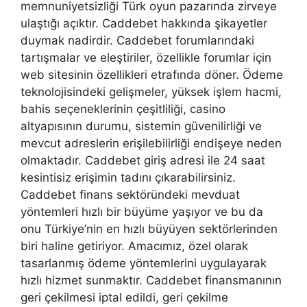
memnuniyetsizliği Türk oyun pazarında zirveye
ulaştığı açıktır. Caddebet hakkında şikayetler
duymak nadirdir. Caddebet forumlarındaki
tartışmalar ve eleştiriler, özellikle forumlar için
web sitesinin özellikleri etrafında döner. Ödeme
teknolojisindeki gelişmeler, yüksek işlem hacmi,
bahis seçeneklerinin çeşitliliği, casino
altyapısının durumu, sistemin güvenilirliği ve
mevcut adreslerin erişilebilirliği endişeye neden
olmaktadır. Caddebet giriş adresi ile 24 saat
kesintisiz erişimin tadını çıkarabilirsiniz.
Caddebet finans sektöründeki mevduat
yöntemleri hızlı bir büyüme yaşıyor ve bu da
onu Türkiye’nin en hızlı büyüyen sektörlerinden
biri haline getiriyor. Amacımız, özel olarak
tasarlanmış ödeme yöntemlerini uygulayarak
hızlı hizmet sunmaktır. Caddebet finansmanının
geri çekilmesi iptal edildi, geri çekilme