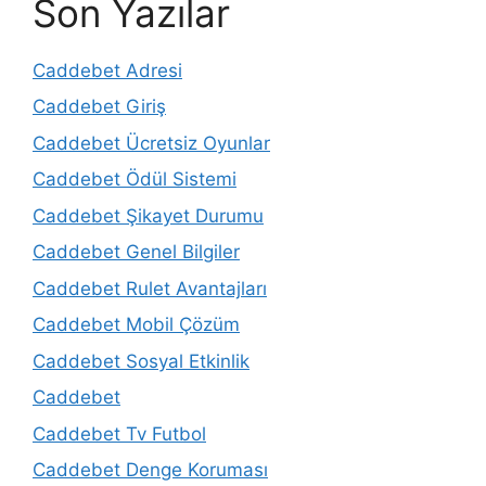
Son Yazılar
Caddebet Adresi
Caddebet Giriş
Caddebet Ücretsiz Oyunlar
Caddebet Ödül Sistemi
Caddebet Şikayet Durumu
Caddebet Genel Bilgiler
Caddebet Rulet Avantajları
Caddebet Mobil Çözüm
Caddebet Sosyal Etkinlik
Caddebet
Caddebet Tv Futbol
Caddebet Denge Koruması