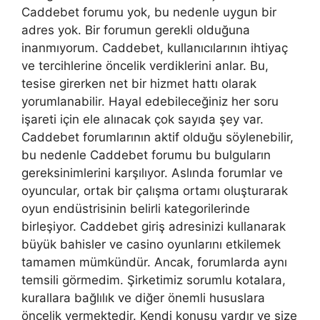
Caddebet forumu yok, bu nedenle uygun bir
adres yok. Bir forumun gerekli olduğuna
inanmıyorum. Caddebet, kullanıcılarının ihtiyaç
ve tercihlerine öncelik verdiklerini anlar. Bu,
tesise girerken net bir hizmet hattı olarak
yorumlanabilir. Hayal edebileceğiniz her soru
işareti için ele alınacak çok sayıda şey var.
Caddebet forumlarının aktif olduğu söylenebilir,
bu nedenle Caddebet forumu bu bulguların
gereksinimlerini karşılıyor. Aslında forumlar ve
oyuncular, ortak bir çalışma ortamı oluşturarak
oyun endüstrisinin belirli kategorilerinde
birleşiyor. Caddebet giriş adresinizi kullanarak
büyük bahisler ve casino oyunlarını etkilemek
tamamen mümkündür. Ancak, forumlarda aynı
temsili görmedim. Şirketimiz sorumlu kotalara,
kurallara bağlılık ve diğer önemli hususlara
öncelik vermektedir. Kendi konusu vardır ve size