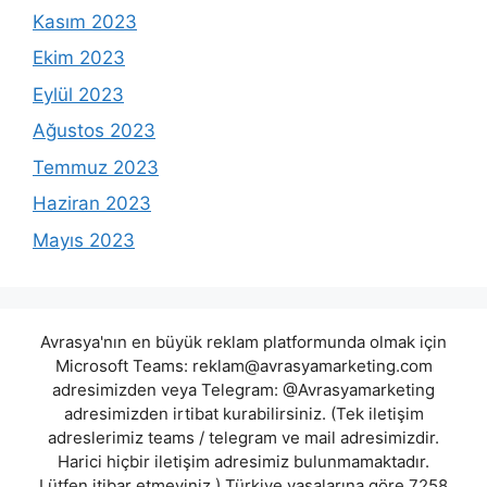
Kasım 2023
Ekim 2023
Eylül 2023
Ağustos 2023
Temmuz 2023
Haziran 2023
Mayıs 2023
Avrasya'nın en büyük reklam platformunda olmak için
Microsoft Teams:
reklam@avrasyamarketing.com
adresimizden veya Telegram: @Avrasyamarketing
adresimizden irtibat kurabilirsiniz. (Tek iletişim
adreslerimiz teams / telegram ve mail adresimizdir.
Harici hiçbir iletişim adresimiz bulunmamaktadır.
Lütfen itibar etmeyiniz.) Türkiye yasalarına göre 7258