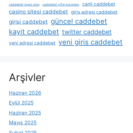
canli caddebet
caddebet üyesi olun
caddebet şifre koruması
casino sitesi caddebet
giris adresi caddebet
güncel caddebet
girisi caddebet
kayit caddebet
twitter caddebet
yeni giris caddebet
yeni adresi caddebet
Arşivler
Haziran 2026
Eylül 2025
Haziran 2025
Mayıs 2025
Şubat 2025