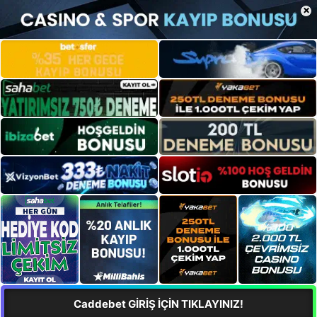
×
Caddebet GİRİŞ İÇİN TIKLAYINIZ!