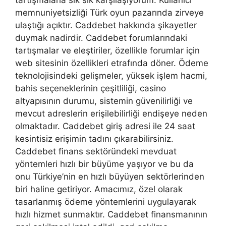
tartışmalarla sık sık karşılaşıyorum. Kullanıcı
memnuniyetsizliği Türk oyun pazarında zirveye
ulaştığı açıktır. Caddebet hakkında şikayetler
duymak nadirdir. Caddebet forumlarındaki
tartışmalar ve eleştiriler, özellikle forumlar için
web sitesinin özellikleri etrafında döner. Ödeme
teknolojisindeki gelişmeler, yüksek işlem hacmi,
bahis seçeneklerinin çeşitliliği, casino
altyapısının durumu, sistemin güvenilirliği ve
mevcut adreslerin erişilebilirliği endişeye neden
olmaktadır. Caddebet giriş adresi ile 24 saat
kesintisiz erişimin tadını çıkarabilirsiniz.
Caddebet finans sektöründeki mevduat
yöntemleri hızlı bir büyüme yaşıyor ve bu da
onu Türkiye’nin en hızlı büyüyen sektörlerinden
biri haline getiriyor. Amacımız, özel olarak
tasarlanmış ödeme yöntemlerini uygulayarak
hızlı hizmet sunmaktır. Caddebet finansmanının