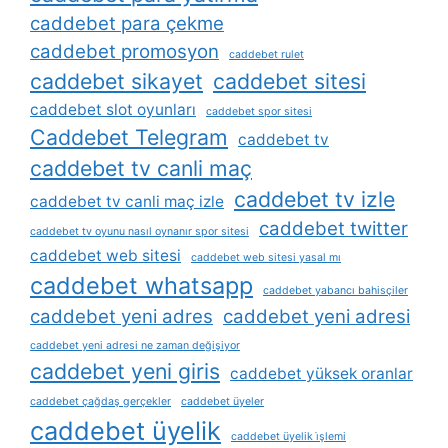
caddebet para çekme
caddebet promosyon
caddebet rulet
caddebet sikayet
caddebet sitesi
caddebet slot oyunları
caddebet spor sitesi
Caddebet Telegram
caddebet tv
caddebet tv canli maç
caddebet tv izle
caddebet tv canli maç izle
caddebet twitter
caddebet tv oyunu nasıl oynanır spor sitesi
caddebet web sitesi
caddebet web sitesi yasal mı
caddebet whatsapp
caddebet yabancı bahisçiler
caddebet yeni adres
caddebet yeni adresi
caddebet yeni adresi ne zaman değişiyor
caddebet yeni giris
caddebet yüksek oranlar
caddebet çağdaş gerçekler
caddebet üyeler
caddebet üyelik
caddebet üyelik i̇şlemi