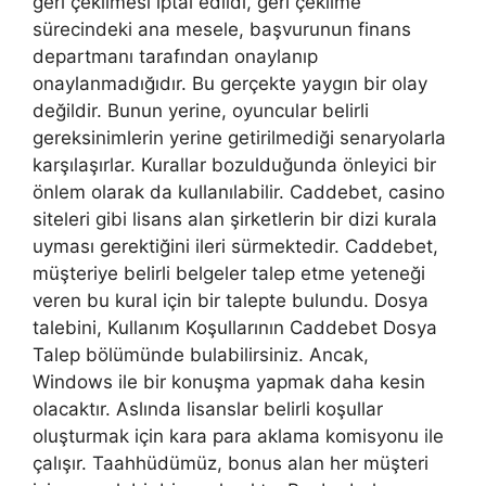
geri çekilmesi iptal edildi, geri çekilme
sürecindeki ana mesele, başvurunun finans
departmanı tarafından onaylanıp
onaylanmadığıdır. Bu gerçekte yaygın bir olay
değildir. Bunun yerine, oyuncular belirli
gereksinimlerin yerine getirilmediği senaryolarla
karşılaşırlar. Kurallar bozulduğunda önleyici bir
önlem olarak da kullanılabilir. Caddebet, casino
siteleri gibi lisans alan şirketlerin bir dizi kurala
uyması gerektiğini ileri sürmektedir. Caddebet,
müşteriye belirli belgeler talep etme yeteneği
veren bu kural için bir talepte bulundu. Dosya
talebini, Kullanım Koşullarının Caddebet Dosya
Talep bölümünde bulabilirsiniz. Ancak,
Windows ile bir konuşma yapmak daha kesin
olacaktır. Aslında lisanslar belirli koşullar
oluşturmak için kara para aklama komisyonu ile
çalışır. Taahhüdümüz, bonus alan her müşteri