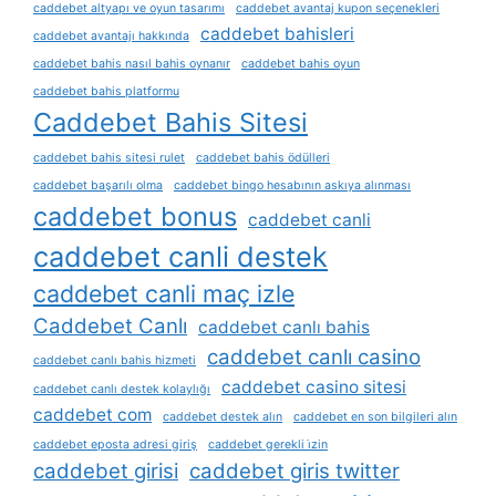
caddebet altyapı ve oyun tasarımı
caddebet avantaj kupon seçenekleri
caddebet bahisleri
caddebet avantajı hakkında
caddebet bahis nasıl bahis oynanır
caddebet bahis oyun
caddebet bahis platformu
Caddebet Bahis Sitesi
caddebet bahis sitesi rulet
caddebet bahis ödülleri
caddebet başarılı olma
caddebet bingo hesabının askıya alınması
caddebet bonus
caddebet canli
caddebet canli destek
caddebet canli maç izle
Caddebet Canlı
caddebet canlı bahis
caddebet canlı casino
caddebet canlı bahis hizmeti
caddebet casino sitesi
caddebet canlı destek kolaylığı
caddebet com
caddebet destek alın
caddebet en son bilgileri alın
caddebet eposta adresi giriş
caddebet gerekli i̇zin
caddebet girisi
caddebet giris twitter