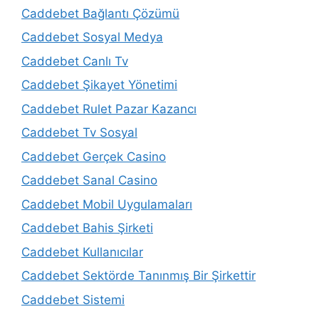
Caddebet Bağlantı Çözümü
Caddebet Sosyal Medya
Caddebet Canlı Tv
Caddebet Şikayet Yönetimi
Caddebet Rulet Pazar Kazancı
Caddebet Tv Sosyal
Caddebet Gerçek Casino
Caddebet Sanal Casino
Caddebet Mobil Uygulamaları
Caddebet Bahis Şirketi
Caddebet Kullanıcılar
Caddebet Sektörde Tanınmış Bir Şirkettir
Caddebet Sistemi