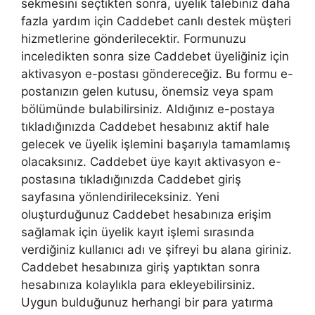
sekmesini seçtikten sonra, üyelik talebiniz daha
fazla yardım için Caddebet canlı destek müşteri
hizmetlerine gönderilecektir. Formunuzu
inceledikten sonra size Caddebet üyeliğiniz için
aktivasyon e-postası göndereceğiz. Bu formu e-
postanızın gelen kutusu, önemsiz veya spam
bölümünde bulabilirsiniz. Aldığınız e-postaya
tıkladığınızda Caddebet hesabınız aktif hale
gelecek ve üyelik işlemini başarıyla tamamlamış
olacaksınız. Caddebet üye kayıt aktivasyon e-
postasına tıkladığınızda Caddebet giriş
sayfasına yönlendirileceksiniz. Yeni
oluşturduğunuz Caddebet hesabınıza erişim
sağlamak için üyelik kayıt işlemi sırasında
verdiğiniz kullanıcı adı ve şifreyi bu alana giriniz.
Caddebet hesabınıza giriş yaptıktan sonra
hesabınıza kolaylıkla para ekleyebilirsiniz.
Uygun bulduğunuz herhangi bir para yatırma