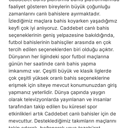
faaliyet gösteren bireylerin büyük çoğunluğu
zamanlarını canlı bahislere ayırmaktadır.
İzlediğimiz maçlara bahis koyarken yaşadığımız
keyfi çok iyi anlıyoruz. Caddebet canlı bahis
seçeneklerinin geniş yelpazesine bakıldığında,
futbol bahislerinin bahisçiler arasında en çok
tercih edilen seçeneklerden biri olduğu açıktır.
Dünyanın her ligindeki spor futbol maçlarına
günün her saatinde canlı bahis yapma
imkanımız var. Çeşitli büyük ve klasik liglerde
çok çeşitli yüksek oranlı bahis seçeneklerine
erişmek için siteye mevcut konumunuzdan giriş
yapmanız yeterlidir. Dünya çapında yaygın
olarak televizyonlarda yayınlanan ve insanlar
tarafından takip edilen bu küresel spor
etkinlikleri artık Caddebet canlı bahisler için de
mevcuttur. Desteklediğimiz takımların maçlarını