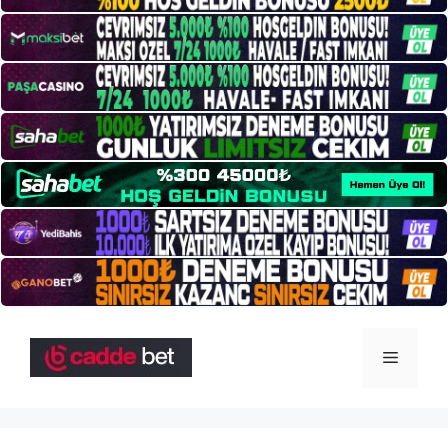
İçeriğe
atla
Menü