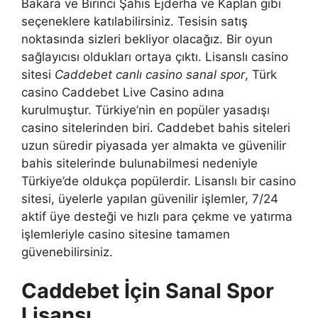
Bakara ve Birinci Şahıs Ejderha ve Kaplan gibi
seçeneklere katılabilirsiniz. Tesisin satış
noktasında sizleri bekliyor olacağız. Bir oyun
sağlayıcısı oldukları ortaya çıktı. Lisanslı casino
sitesi
Caddebet canlı casino sanal spor
, Türk
casino Caddebet Live Casino adına
kurulmuştur. Türkiye’nin en popüler yasadışı
casino sitelerinden biri. Caddebet bahis siteleri
uzun süredir piyasada yer almakta ve güvenilir
bahis sitelerinde bulunabilmesi nedeniyle
Türkiye’de oldukça popülerdir. Lisanslı bir casino
sitesi, üyelerle yapılan güvenilir işlemler, 7/24
aktif üye desteği ve hızlı para çekme ve yatırma
işlemleriyle casino sitesine tamamen
güvenebilirsiniz.
Caddebet İçin Sanal Spor
Lisansı