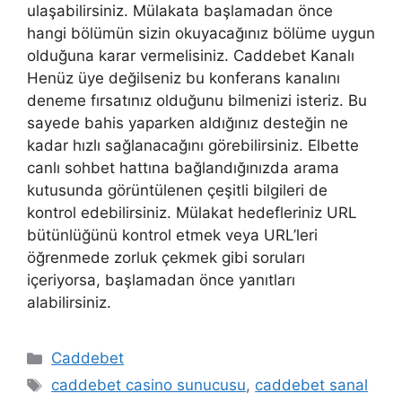
ulaşabilirsiniz. Mülakata başlamadan önce
hangi bölümün sizin okuyacağınız bölüme uygun
olduğuna karar vermelisiniz. Caddebet Kanalı
Henüz üye değilseniz bu konferans kanalını
deneme fırsatınız olduğunu bilmenizi isteriz. Bu
sayede bahis yaparken aldığınız desteğin ne
kadar hızlı sağlanacağını görebilirsiniz. Elbette
canlı sohbet hattına bağlandığınızda arama
kutusunda görüntülenen çeşitli bilgileri de
kontrol edebilirsiniz. Mülakat hedefleriniz URL
bütünlüğünü kontrol etmek veya URL’leri
öğrenmede zorluk çekmek gibi soruları
içeriyorsa, başlamadan önce yanıtları
alabilirsiniz.
Kategoriler
Caddebet
Etiketler
caddebet casino sunucusu
,
caddebet sanal