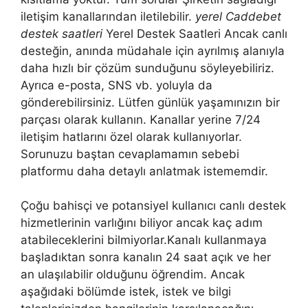
iletişim kanallarından iletilebilir.
yerel Caddebet
destek saatleri
Yerel Destek Saatleri Ancak canlı
desteğin, anında müdahale için ayrılmış alanıyla
daha hızlı bir çözüm sunduğunu söyleyebiliriz.
Ayrıca e-posta, SNS vb. yoluyla da
gönderebilirsiniz. Lütfen günlük yaşamınızın bir
parçası olarak kullanın. Kanallar yerine 7/24
iletişim hatlarını özel olarak kullanıyorlar.
Sorunuzu baştan cevaplamamın sebebi
platformu daha detaylı anlatmak istememdir.
Çoğu bahisçi ve potansiyel kullanıcı canlı destek
hizmetlerinin varlığını biliyor ancak kaç adım
atabileceklerini bilmiyorlar.Kanalı kullanmaya
başladıktan sonra kanalın 24 saat açık ve her
an ulaşılabilir olduğunu öğrendim. Ancak
aşağıdaki bölümde istek, istek ve bilgi