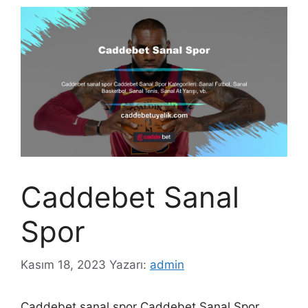
Caddebet Sanal
Spor
Kasım 18, 2023
Yazarı:
admin
Caddebet sanal spor Caddebet Sanal Spor