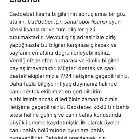
Caddebet lisans bilgilerinin sonuçlarına bir göz
atalım.
Caddebet i̇çin sanal spor lisansı
oyun
sitesi lisanslıdır ve tüm bilgiler gizli
tutulmaktadır. Mevcut giriş adresinizle giriş
yaptığınızda bu bilgiler karşınıza çıkacak ve
sayfanın en altına doğru ilerleyebilirsiniz.
Verdiğiniz telefon numarası ve kimlik bilgileri
paylaşılmayacaktır. Müşteri destek ve canlı
destek ekiplerimizle 7/24 iletişime geçebilirsiniz.
Daha fazla bilgiye ihtiyaç duymanız halinde
canlı destek ekibimizden geri bildirim
alabilirsiniz ancak dilediğiniz zaman bizimle
iletişime geçebilirsiniz. Caddebet köklü bir bahis
sitesi haline gelmiş ve canlı bahis konusunda
büyük ilerleme kaydetmiştir. İlk olarak üyeler
canlı bahis bölümünde oyunlara bahis
oynayabilirler. Bahsinizi onaylamak için