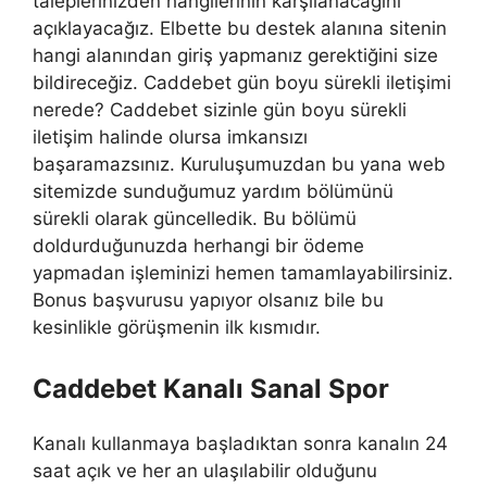
taleplerinizden hangilerinin karşılanacağını
açıklayacağız. Elbette bu destek alanına sitenin
hangi alanından giriş yapmanız gerektiğini size
bildireceğiz. Caddebet gün boyu sürekli iletişimi
nerede? Caddebet sizinle gün boyu sürekli
iletişim halinde olursa imkansızı
başaramazsınız. Kuruluşumuzdan bu yana web
sitemizde sunduğumuz yardım bölümünü
sürekli olarak güncelledik. Bu bölümü
doldurduğunuzda herhangi bir ödeme
yapmadan işleminizi hemen tamamlayabilirsiniz.
Bonus başvurusu yapıyor olsanız bile bu
kesinlikle görüşmenin ilk kısmıdır.
Caddebet Kanalı Sanal Spor
Kanalı kullanmaya başladıktan sonra kanalın 24
saat açık ve her an ulaşılabilir olduğunu