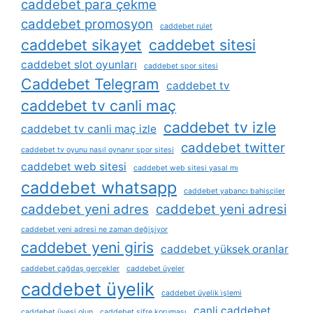
caddebet para çekme
caddebet promosyon
caddebet rulet
caddebet sikayet
caddebet sitesi
caddebet slot oyunları
caddebet spor sitesi
Caddebet Telegram
caddebet tv
caddebet tv canli maç
caddebet tv izle
caddebet tv canli maç izle
caddebet twitter
caddebet tv oyunu nasıl oynanır spor sitesi
caddebet web sitesi
caddebet web sitesi yasal mı
caddebet whatsapp
caddebet yabancı bahisçiler
caddebet yeni adres
caddebet yeni adresi
caddebet yeni adresi ne zaman değişiyor
caddebet yeni giris
caddebet yüksek oranlar
caddebet çağdaş gerçekler
caddebet üyeler
caddebet üyelik
caddebet üyelik i̇şlemi
canli caddebet
caddebet üyesi olun
caddebet şifre koruması