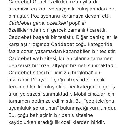
Caddebet Genel özellikleri uzun yıllardır
ülkemizin en karlı ve saygın kuruluşlarından biri
olmuştur. Pozisyonunu korumaya devam etti.
Caddebet genel özellikleri
popüler
özelliklerinden biri gerçek zamanlı ticarettir.
Caddebet başarılı bir tesistir. Diğer bahisçiler ile
karşılaştırıldığında Caddebet çoğu kategoride
fazla sorun yaşamadan kazanabilen bir tesistir.
Caddebet web sitesi, kullanıcılarına tamamen
benzersiz bir “özel altyapı” hizmeti sunmaktadır.
Caddebet sitesi bildiğiniz gibi ‘global’ bir
markadır. Dünyanın çoğu ülkesinde en çok
tercih edilen kuruluş olup, her kategoride geniş
ürün yelpazesi sunmaktadır. Mobil cihazlar için
tamamen optimize edilmiştir. Bu, “cep telefonu
uyumluluk sorununun” bulunmadığı kurulumdur.
Bu, çoğu bahisçinin bir bahis sitesine
kaydolurken aradığı ilk özelliklerden biridir.