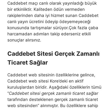
Caddebet maçı canlı olarak yayınladığı büyük
bir etkinliktir. Kaliteden ödün vermeden
rakiplerinden daha iyi hizmet sunan Caddebet
canlı yayın ücretini ödeyip ödeyemeyeceği
konusunda tartışmalar sürüyor.Çok fazla çaba
harcamadan adımları takip ederseniz etkili
sonuçlar alırsınız.
Caddebet Sitesi Gerçek Zamanlı
Ticaret Sağlar
Caddebet web sitesinin özelliklerine gelince,
Caddebet web sitesi Kore’deki en aktif
kuruluşlardan biridir. Aşağıdaki özelliklerin tümü
“
Caddebet sitesi gerçek zamanlı ticaret sağlar
tarafından desteklenen gerçek zamanlı ticaret
web sitesinden” alınmıştır. Bu özelliklere sahip