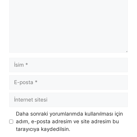
İsim
E-
posta
İnternet
sitesi
Daha sonraki yorumlarımda kullanılması için
adım, e-posta adresim ve site adresim bu
tarayıcıya kaydedilsin.