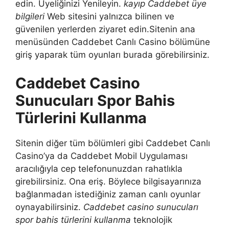
edin. Üyeliğinizi Yenileyin.
kayıp Caddebet üye
bilgileri
Web sitesini yalnızca bilinen ve
güvenilen yerlerden ziyaret edin.Sitenin ana
menüsünden Caddebet Canlı Casino bölümüne
giriş yaparak tüm oyunları burada görebilirsiniz.
Caddebet Casino
Sunucuları Spor Bahis
Türlerini Kullanma
Sitenin diğer tüm bölümleri gibi Caddebet Canlı
Casino’ya da Caddebet Mobil Uygulaması
aracılığıyla cep telefonunuzdan rahatlıkla
girebilirsiniz. Ona eriş. Böylece bilgisayarınıza
bağlanmadan istediğiniz zaman canlı oyunlar
oynayabilirsiniz.
Caddebet casino sunucuları
spor bahis türlerini kullanma
teknolojik