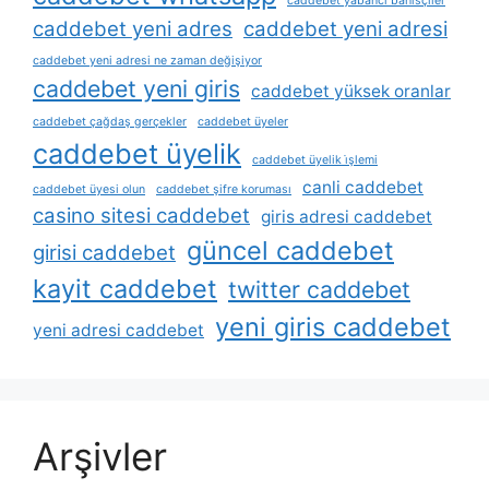
caddebet yabancı bahisçiler
caddebet yeni adres
caddebet yeni adresi
caddebet yeni adresi ne zaman değişiyor
caddebet yeni giris
caddebet yüksek oranlar
caddebet çağdaş gerçekler
caddebet üyeler
caddebet üyelik
caddebet üyelik i̇şlemi
canli caddebet
caddebet üyesi olun
caddebet şifre koruması
casino sitesi caddebet
giris adresi caddebet
güncel caddebet
girisi caddebet
kayit caddebet
twitter caddebet
yeni giris caddebet
yeni adresi caddebet
Arşivler