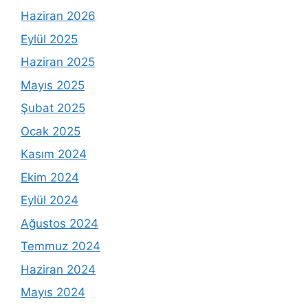
Haziran 2026
Eylül 2025
Haziran 2025
Mayıs 2025
Şubat 2025
Ocak 2025
Kasım 2024
Ekim 2024
Eylül 2024
Ağustos 2024
Temmuz 2024
Haziran 2024
Mayıs 2024