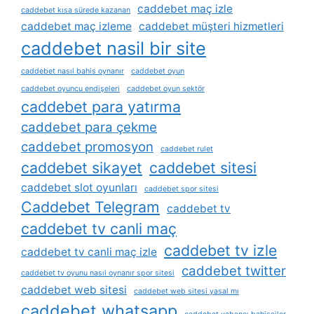
caddebet maç izle
caddebet kısa sürede kazanan
caddebet maç izleme
caddebet müşteri hizmetleri
caddebet nasil bir site
caddebet nasıl bahis oynanır
caddebet oyun
caddebet oyuncu endişeleri
caddebet oyun sektör
caddebet para yatırma
caddebet para çekme
caddebet promosyon
caddebet rulet
caddebet sikayet
caddebet sitesi
caddebet slot oyunları
caddebet spor sitesi
Caddebet Telegram
caddebet tv
caddebet tv canli maç
caddebet tv izle
caddebet tv canli maç izle
caddebet twitter
caddebet tv oyunu nasıl oynanır spor sitesi
caddebet web sitesi
caddebet web sitesi yasal mı
caddebet whatsapp