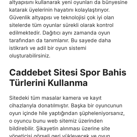
altyapısını kullanarak yeni oyunları da bünyesine
katarak üyelerinin hayatını kolaylaştırıyor.
Güvenlik altyapısı ve teknolojisi çok iyi olan
sitelerde tüm oyunlar sürekli olarak kontrol
edilmektedir. Dağıtıcı aynı zamanda oyun
tarafından da tanımlanır. Bu sayede daha
istikrarlı ve adil bir oyun sistemi
oluşturabilirsiniz.
Caddebet Sitesi Spor Bahis
Türlerini Kullanma
Sitedeki tüm masalar kamera ve kayıt
cihazlarıyla donatılmıştır. Başka bir oyuncunun
oyun içinde hile yaptığından şüpheleniyorsanız,
o oyuncu bunu web sitemiz üzerinden
bildirebilir. Şikayetin alınması üzerine site
yöneticisi görseli geri yükleyecek ve oyun