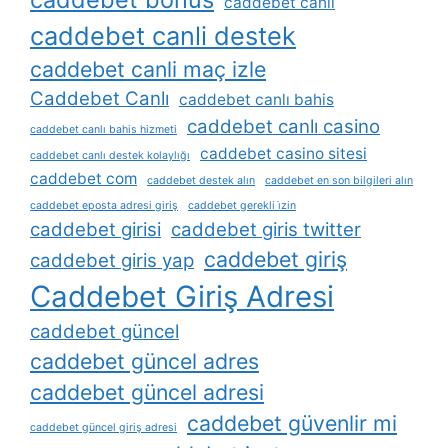
caddebet canli
caddebet canli destek
caddebet canli maç izle
Caddebet Canlı
caddebet canlı bahis
caddebet canlı casino
caddebet canlı bahis hizmeti
caddebet casino sitesi
caddebet canlı destek kolaylığı
caddebet com
caddebet destek alın
caddebet en son bilgileri alın
caddebet eposta adresi giriş
caddebet gerekli i̇zin
caddebet girisi
caddebet giris twitter
caddebet giriş
caddebet giris yap
Caddebet Giriş Adresi
caddebet güncel
caddebet güncel adres
caddebet güncel adresi
caddebet güvenlir mi
caddebet güncel giriş adresi