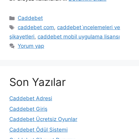
Kategoriler
Caddebet
Etiketler
caddebet com
,
caddebet i̇ncelemeleri ve
şikayetleri
,
caddebet mobil uygulama lisansı
Yorum yap
Son Yazılar
Caddebet Adresi
Caddebet Giriş
Caddebet Ücretsiz Oyunlar
Caddebet Ödül Sistemi