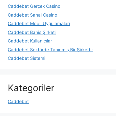
Caddebet Gerçek Casino
Caddebet Sanal Casino
Caddebet Mobil Uygulamaları
Caddebet Bahis Şirketi
Caddebet Kullanıcılar
Caddebet Sektörde Tanınmış Bir Şirkettir
Caddebet Sistemi
Kategoriler
Caddebet