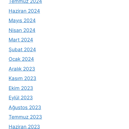
Temmuz 2024
Haziran 2024
Mayıs 2024
Nisan 2024
Mart 2024
Şubat 2024
Ocak 2024
Aralık 2023
Kasım 2023
Ekim 2023
Eylül 2023
Ağustos 2023
Temmuz 2023
Haziran 2023