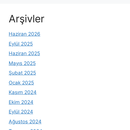
Arşivler
Haziran 2026
Eylül 2025
Haziran 2025
Mayıs 2025
Şubat 2025
Ocak 2025
Kasım 2024
Ekim 2024
Eylül 2024
Ağustos 2024