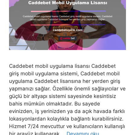
Caddebet mobil uygulama lisansı Caddebet
giriş mobil uygulama sistemi, Caddebet mobil
uygulama Caddebet lisansına her yerden giriş
yapmanızı sağlar. Özellikle önemli sağlayıcılar ve
güçlü bir altyapı sistemi sayesinde kesintisiz
bahis mümkün olmaktadır. Bu sayede
evinizden, iş yerinizden ya da açık havada farklı
lokasyonlardan kolaylıkla bağlantı kurabilirsiniz.
Hizmet 7/24 mevcuttur ve kullanıcıların kullanışlı
bir arayüz kullanarak …
Devamını oku…