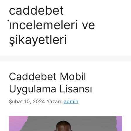
caddebet
i̇ncelemeleri ve
şikayetleri
Caddebet Mobil
Uygulama Lisansı
Şubat 10, 2024
Yazarı:
admin