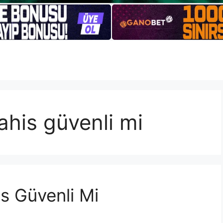
ahis güvenli mi
s Güvenli Mi