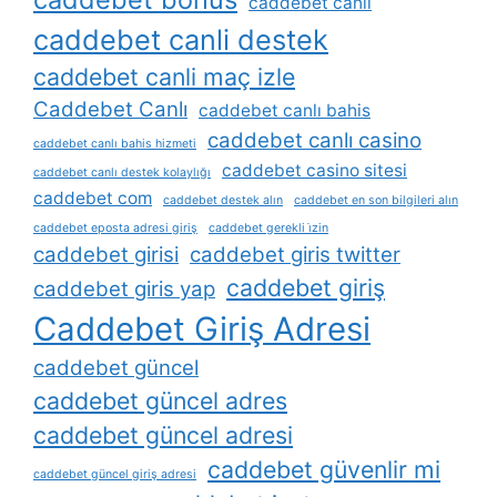
caddebet canli
caddebet canli destek
caddebet canli maç izle
Caddebet Canlı
caddebet canlı bahis
caddebet canlı casino
caddebet canlı bahis hizmeti
caddebet casino sitesi
caddebet canlı destek kolaylığı
caddebet com
caddebet destek alın
caddebet en son bilgileri alın
caddebet eposta adresi giriş
caddebet gerekli i̇zin
caddebet girisi
caddebet giris twitter
caddebet giriş
caddebet giris yap
Caddebet Giriş Adresi
caddebet güncel
caddebet güncel adres
caddebet güncel adresi
caddebet güvenlir mi
caddebet güncel giriş adresi