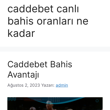
caddebet canlı
bahis oranları ne
kadar
Caddebet Bahis
Avantajı
Ağustos 2, 2023
Yazarı:
admin