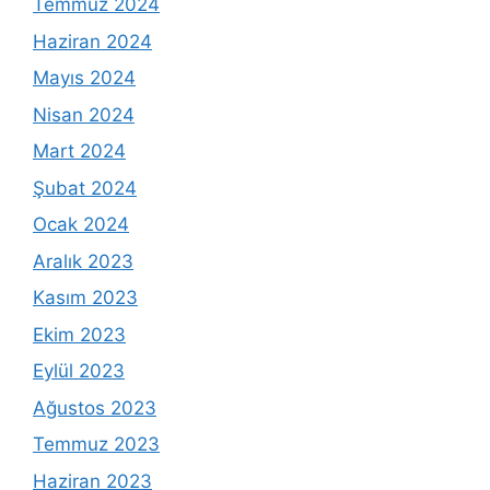
Temmuz 2024
Haziran 2024
Mayıs 2024
Nisan 2024
Mart 2024
Şubat 2024
Ocak 2024
Aralık 2023
Kasım 2023
Ekim 2023
Eylül 2023
Ağustos 2023
Temmuz 2023
Haziran 2023