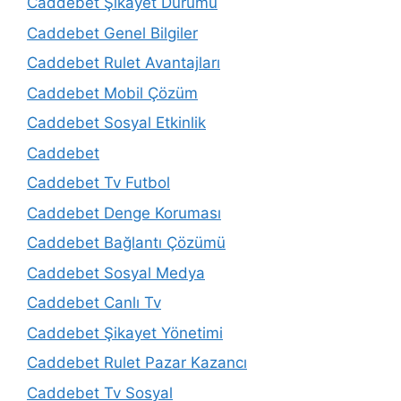
Caddebet Şikayet Durumu
Caddebet Genel Bilgiler
Caddebet Rulet Avantajları
Caddebet Mobil Çözüm
Caddebet Sosyal Etkinlik
Caddebet
Caddebet Tv Futbol
Caddebet Denge Koruması
Caddebet Bağlantı Çözümü
Caddebet Sosyal Medya
Caddebet Canlı Tv
Caddebet Şikayet Yönetimi
Caddebet Rulet Pazar Kazancı
Caddebet Tv Sosyal