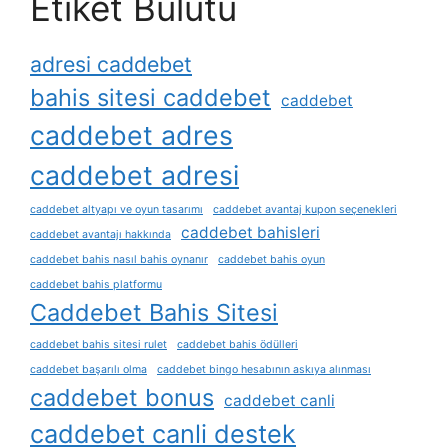
Etiket Bulutu
adresi caddebet
bahis sitesi caddebet
caddebet
caddebet adres
caddebet adresi
caddebet altyapı ve oyun tasarımı
caddebet avantaj kupon seçenekleri
caddebet bahisleri
caddebet avantajı hakkında
caddebet bahis nasıl bahis oynanır
caddebet bahis oyun
caddebet bahis platformu
Caddebet Bahis Sitesi
caddebet bahis sitesi rulet
caddebet bahis ödülleri
caddebet başarılı olma
caddebet bingo hesabının askıya alınması
caddebet bonus
caddebet canli
caddebet canli destek