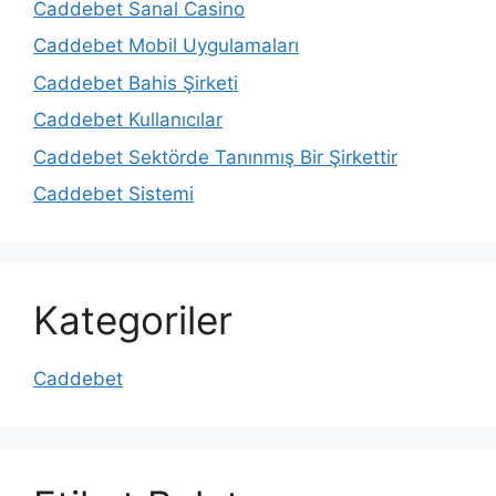
Caddebet Sanal Casino
Caddebet Mobil Uygulamaları
Caddebet Bahis Şirketi
Caddebet Kullanıcılar
Caddebet Sektörde Tanınmış Bir Şirkettir
Caddebet Sistemi
Kategoriler
Caddebet