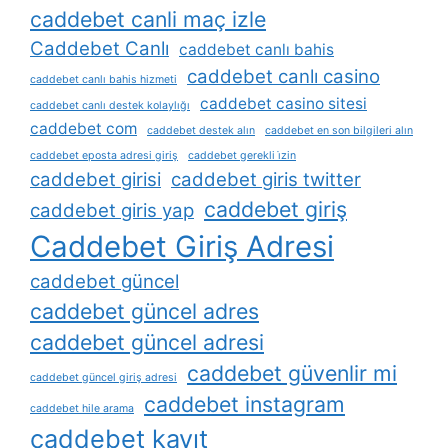
caddebet canli maç izle
Caddebet Canlı
caddebet canlı bahis
caddebet canlı casino
caddebet canlı bahis hizmeti
caddebet casino sitesi
caddebet canlı destek kolaylığı
caddebet com
caddebet destek alın
caddebet en son bilgileri alın
caddebet eposta adresi giriş
caddebet gerekli i̇zin
caddebet girisi
caddebet giris twitter
caddebet giriş
caddebet giris yap
Caddebet Giriş Adresi
caddebet güncel
caddebet güncel adres
caddebet güncel adresi
caddebet güvenlir mi
caddebet güncel giriş adresi
caddebet instagram
caddebet hile arama
caddebet kayıt