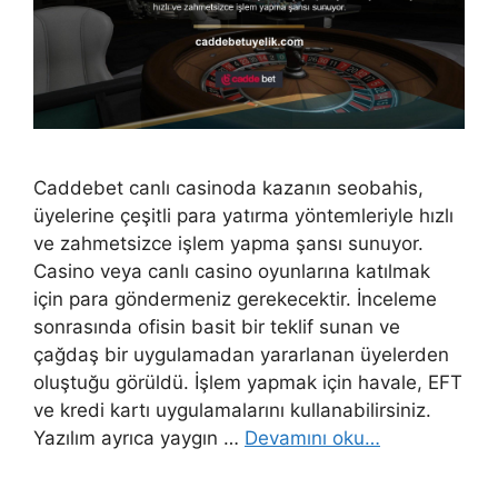
Caddebet canlı casinoda kazanın seobahis,
üyelerine çeşitli para yatırma yöntemleriyle hızlı
ve zahmetsizce işlem yapma şansı sunuyor.
Casino veya canlı casino oyunlarına katılmak
için para göndermeniz gerekecektir. İnceleme
sonrasında ofisin basit bir teklif sunan ve
çağdaş bir uygulamadan yararlanan üyelerden
oluştuğu görüldü. İşlem yapmak için havale, EFT
ve kredi kartı uygulamalarını kullanabilirsiniz.
Yazılım ayrıca yaygın …
Devamını oku…