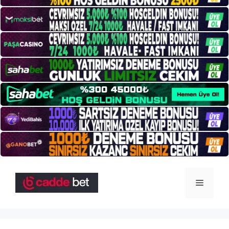
İçeriğe
atla
Menü