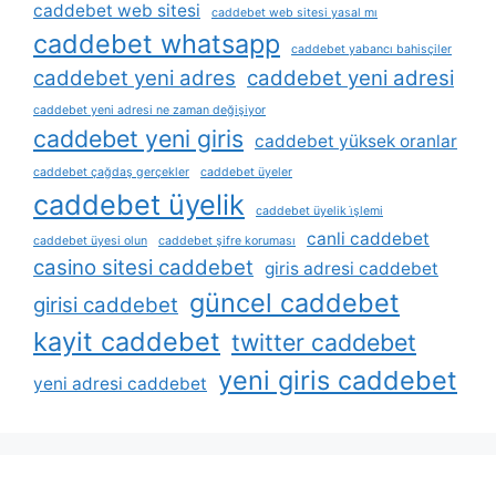
caddebet web sitesi
caddebet web sitesi yasal mı
caddebet whatsapp
caddebet yabancı bahisçiler
caddebet yeni adres
caddebet yeni adresi
caddebet yeni adresi ne zaman değişiyor
caddebet yeni giris
caddebet yüksek oranlar
caddebet çağdaş gerçekler
caddebet üyeler
caddebet üyelik
caddebet üyelik i̇şlemi
canli caddebet
caddebet üyesi olun
caddebet şifre koruması
casino sitesi caddebet
giris adresi caddebet
güncel caddebet
girisi caddebet
kayit caddebet
twitter caddebet
yeni giris caddebet
yeni adresi caddebet