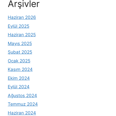
Arşivler
Haziran 2026
Eylül 2025
Haziran 2025
Mayıs 2025
Şubat 2025
Ocak 2025
Kasım 2024
Ekim 2024
Eylül 2024
Ağustos 2024
Temmuz 2024
Haziran 2024