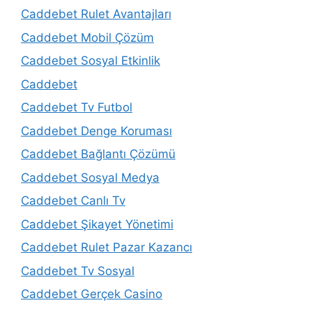
Caddebet Rulet Avantajları
Caddebet Mobil Çözüm
Caddebet Sosyal Etkinlik
Caddebet
Caddebet Tv Futbol
Caddebet Denge Koruması
Caddebet Bağlantı Çözümü
Caddebet Sosyal Medya
Caddebet Canlı Tv
Caddebet Şikayet Yönetimi
Caddebet Rulet Pazar Kazancı
Caddebet Tv Sosyal
Caddebet Gerçek Casino