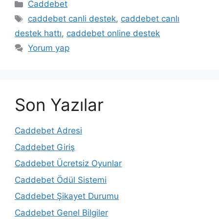
Kategoriler
Caddebet
Etiketler
caddebet canli destek
,
caddebet canlı
destek hattı
,
caddebet online destek
Yorum yap
Son Yazılar
Caddebet Adresi
Caddebet Giriş
Caddebet Ücretsiz Oyunlar
Caddebet Ödül Sistemi
Caddebet Şikayet Durumu
Caddebet Genel Bilgiler