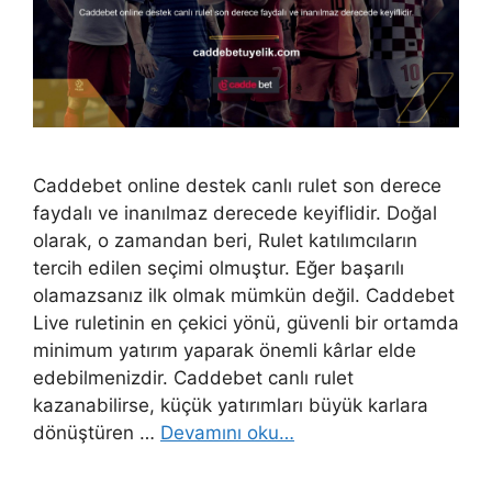
Caddebet online destek canlı rulet son derece
faydalı ve inanılmaz derecede keyiflidir. Doğal
olarak, o zamandan beri, Rulet katılımcıların
tercih edilen seçimi olmuştur. Eğer başarılı
olamazsanız ilk olmak mümkün değil. Caddebet
Live ruletinin en çekici yönü, güvenli bir ortamda
minimum yatırım yaparak önemli kârlar elde
edebilmenizdir. Caddebet canlı rulet
kazanabilirse, küçük yatırımları büyük karlara
dönüştüren …
Devamını oku…