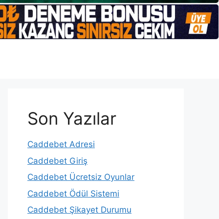
Son Yazılar
Caddebet Adresi
Caddebet Giriş
Caddebet Ücretsiz Oyunlar
Caddebet Ödül Sistemi
Caddebet Şikayet Durumu