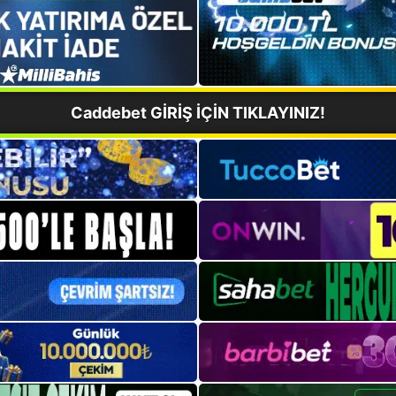
Caddebet GİRİŞ İÇİN TIKLAYINIZ!