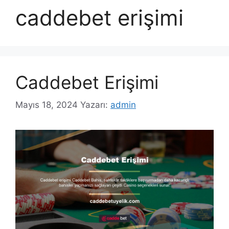
caddebet erişimi
Caddebet Erişimi
Mayıs 18, 2024
Yazarı:
admin