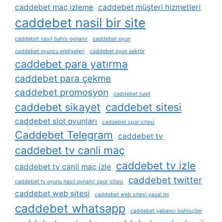
caddebet maç izleme
caddebet müşteri hizmetleri
caddebet nasil bir site
caddebet nasıl bahis oynanır
caddebet oyun
caddebet oyuncu endişeleri
caddebet oyun sektör
caddebet para yatırma
caddebet para çekme
caddebet promosyon
caddebet rulet
caddebet sikayet
caddebet sitesi
caddebet slot oyunları
caddebet spor sitesi
Caddebet Telegram
caddebet tv
caddebet tv canli maç
caddebet tv izle
caddebet tv canli maç izle
caddebet twitter
caddebet tv oyunu nasıl oynanır spor sitesi
caddebet web sitesi
caddebet web sitesi yasal mı
caddebet whatsapp
caddebet yabancı bahisçiler