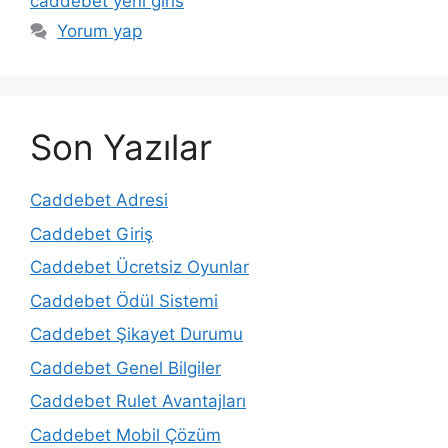
caddebet yeni giris
Yorum yap
Son Yazılar
Caddebet Adresi
Caddebet Giriş
Caddebet Ücretsiz Oyunlar
Caddebet Ödül Sistemi
Caddebet Şikayet Durumu
Caddebet Genel Bilgiler
Caddebet Rulet Avantajları
Caddebet Mobil Çözüm