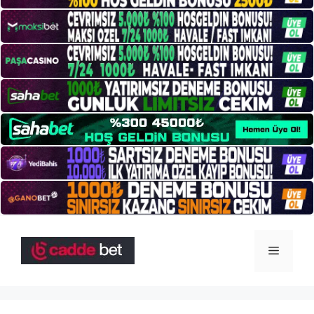
İçeriğe
atla
Menü