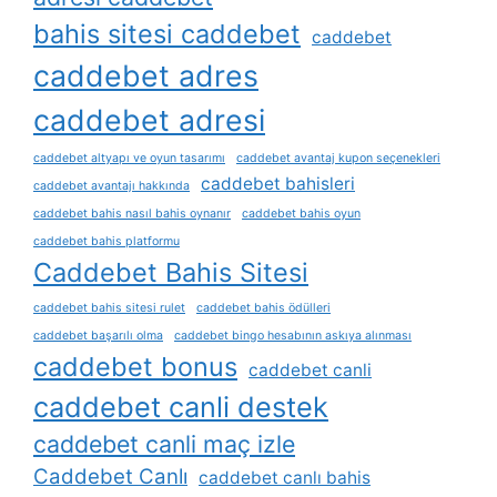
bahis sitesi caddebet
caddebet
caddebet adres
caddebet adresi
caddebet altyapı ve oyun tasarımı
caddebet avantaj kupon seçenekleri
caddebet bahisleri
caddebet avantajı hakkında
caddebet bahis nasıl bahis oynanır
caddebet bahis oyun
caddebet bahis platformu
Caddebet Bahis Sitesi
caddebet bahis sitesi rulet
caddebet bahis ödülleri
caddebet başarılı olma
caddebet bingo hesabının askıya alınması
caddebet bonus
caddebet canli
caddebet canli destek
caddebet canli maç izle
Caddebet Canlı
caddebet canlı bahis