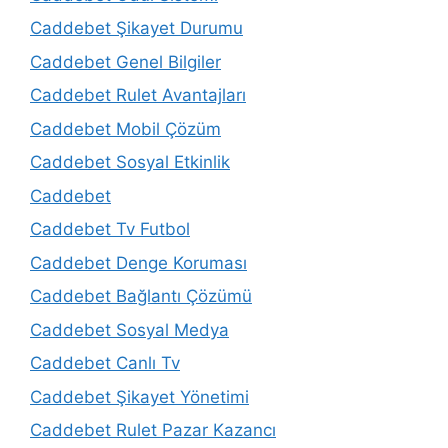
Caddebet Şikayet Durumu
Caddebet Genel Bilgiler
Caddebet Rulet Avantajları
Caddebet Mobil Çözüm
Caddebet Sosyal Etkinlik
Caddebet
Caddebet Tv Futbol
Caddebet Denge Koruması
Caddebet Bağlantı Çözümü
Caddebet Sosyal Medya
Caddebet Canlı Tv
Caddebet Şikayet Yönetimi
Caddebet Rulet Pazar Kazancı