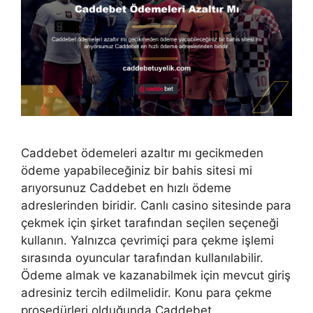
Caddebet ödemeleri azaltır mı gecikmeden
ödeme yapabileceğiniz bir bahis sitesi mi
arıyorsunuz Caddebet en hızlı ödeme
adreslerinden biridir. Canlı casino sitesinde para
çekmek için şirket tarafından seçilen seçeneği
kullanın. Yalnızca çevrimiçi para çekme işlemi
sırasında oyuncular tarafından kullanılabilir.
Ödeme almak ve kazanabilmek için mevcut giriş
adresiniz tercih edilmelidir. Konu para çekme
prosedürleri olduğunda Caddebet,