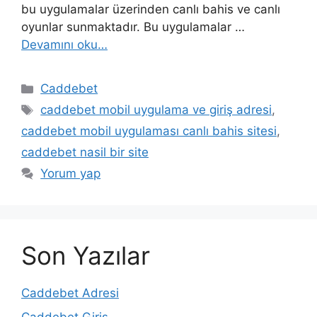
bu uygulamalar üzerinden canlı bahis ve canlı
oyunlar sunmaktadır. Bu uygulamalar …
Devamını oku…
Kategoriler
Caddebet
Etiketler
caddebet mobil uygulama ve giriş adresi
,
caddebet mobil uygulaması canlı bahis sitesi
,
caddebet nasil bir site
Yorum yap
Son Yazılar
Caddebet Adresi
Caddebet Giriş