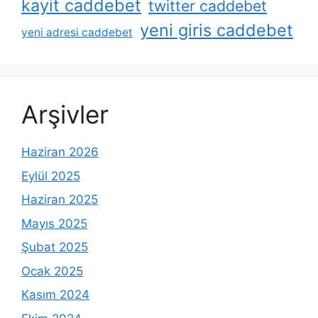
kayit caddebet
twitter caddebet
yeni giris caddebet
yeni adresi caddebet
Arşivler
Haziran 2026
Eylül 2025
Haziran 2025
Mayıs 2025
Şubat 2025
Ocak 2025
Kasım 2024