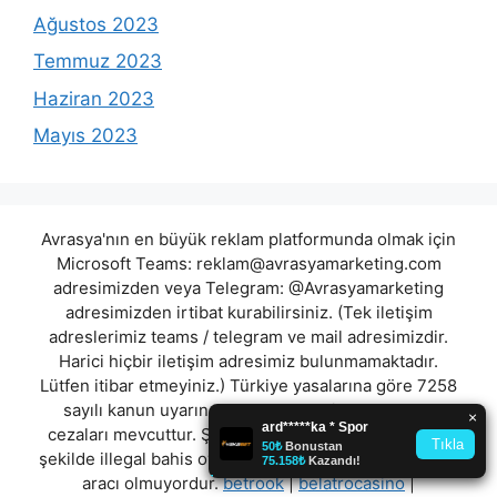
Ağustos 2023
Temmuz 2023
Haziran 2023
Mayıs 2023
Avrasya'nın en büyük reklam platformunda olmak için
Microsoft Teams:
reklam@avrasyamarketing.com
adresimizden veya Telegram: @Avrasyamarketing
adresimizden irtibat kurabilirsiniz. (Tek iletişim
adreslerimiz teams / telegram ve mail adresimizdir.
Harici hiçbir iletişim adresimiz bulunmamaktadır.
Lütfen itibar etmeyiniz.) Türkiye yasalarına göre 7258
sayılı kanun uyarınca yasa dışı bahis oynamanın
cezaları mevcuttur. Şu an bulunduğunuz site hiç bir
şekilde illegal bahis oyunları oynatmıyor ve oynamaya
aracı olmuyordur.
betrook
|
belatrocasino
|