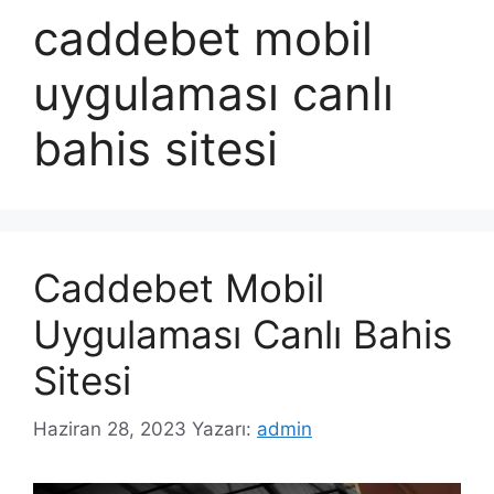
caddebet mobil
uygulaması canlı
bahis sitesi
Caddebet Mobil
Uygulaması Canlı Bahis
Sitesi
Haziran 28, 2023
Yazarı:
admin