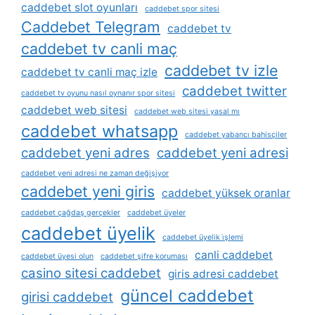
caddebet slot oyunları
caddebet spor sitesi
Caddebet Telegram
caddebet tv
caddebet tv canli maç
caddebet tv izle
caddebet tv canli maç izle
caddebet twitter
caddebet tv oyunu nasıl oynanır spor sitesi
caddebet web sitesi
caddebet web sitesi yasal mı
caddebet whatsapp
caddebet yabancı bahisçiler
caddebet yeni adres
caddebet yeni adresi
caddebet yeni adresi ne zaman değişiyor
caddebet yeni giris
caddebet yüksek oranlar
caddebet çağdaş gerçekler
caddebet üyeler
caddebet üyelik
caddebet üyelik i̇şlemi
canli caddebet
caddebet üyesi olun
caddebet şifre koruması
casino sitesi caddebet
giris adresi caddebet
güncel caddebet
girisi caddebet