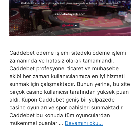
Caddebet ödeme işlemi sitedeki ödeme işlemi
zamanında ve hatasız olarak tamamlandı.
Caddebet profesyonel ticaret ve muhasebe
ekibi her zaman kullanıcılarımıza en iyi hizmeti
sunmak için çalışmaktadır. Bunun yerine, bu site
birçok casino kullanıcısı tarafından yüksek puan
aldı. Kupon Caddebet geniş bir yelpazede
casino oyunları ve spor bahisleri sunmaktadır.
Caddebet bu konuda tüm oyunculardan
mükemmel puanlar …
Devamını oku…