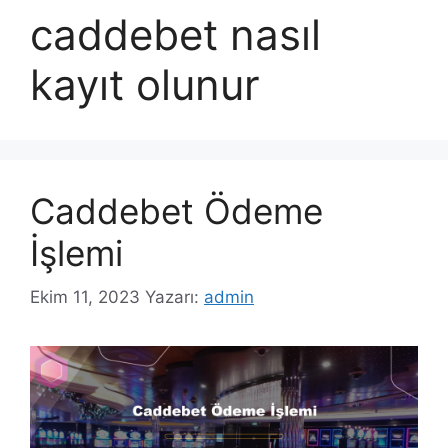
caddebet nasıl
kayıt olunur
Caddebet Ödeme
İşlemi
Ekim 11, 2023
Yazarı:
admin