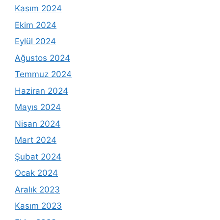
Kasım 2024
Ekim 2024
Eylül 2024
Ağustos 2024
Temmuz 2024
Haziran 2024
Mayıs 2024
Nisan 2024
Mart 2024
Şubat 2024
Ocak 2024
Aralık 2023
Kasım 2023