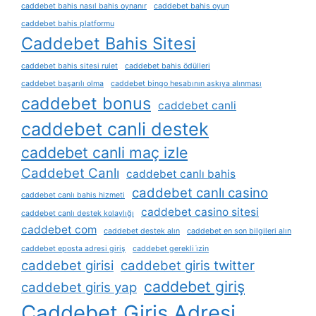
caddebet bahis nasıl bahis oynanır
caddebet bahis oyun
caddebet bahis platformu
Caddebet Bahis Sitesi
caddebet bahis sitesi rulet
caddebet bahis ödülleri
caddebet başarılı olma
caddebet bingo hesabının askıya alınması
caddebet bonus
caddebet canli
caddebet canli destek
caddebet canli maç izle
Caddebet Canlı
caddebet canlı bahis
caddebet canlı casino
caddebet canlı bahis hizmeti
caddebet casino sitesi
caddebet canlı destek kolaylığı
caddebet com
caddebet destek alın
caddebet en son bilgileri alın
caddebet eposta adresi giriş
caddebet gerekli i̇zin
caddebet girisi
caddebet giris twitter
caddebet giriş
caddebet giris yap
Caddebet Giriş Adresi