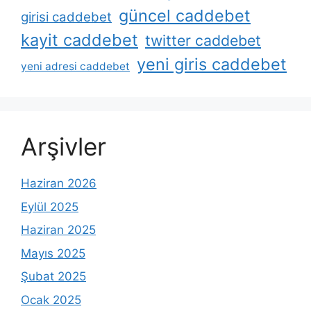
güncel caddebet
girisi caddebet
kayit caddebet
twitter caddebet
yeni giris caddebet
yeni adresi caddebet
Arşivler
Haziran 2026
Eylül 2025
Haziran 2025
Mayıs 2025
Şubat 2025
Ocak 2025