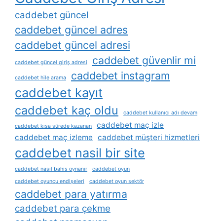
caddebet güncel
caddebet güncel adres
caddebet güncel adresi
caddebet güvenlir mi
caddebet güncel giriş adresi
caddebet instagram
caddebet hile arama
caddebet kayıt
caddebet kaç oldu
caddebet kullanıcı adı devam
caddebet maç izle
caddebet kısa sürede kazanan
caddebet maç izleme
caddebet müşteri hizmetleri
caddebet nasil bir site
caddebet nasıl bahis oynanır
caddebet oyun
caddebet oyuncu endişeleri
caddebet oyun sektör
caddebet para yatırma
caddebet para çekme