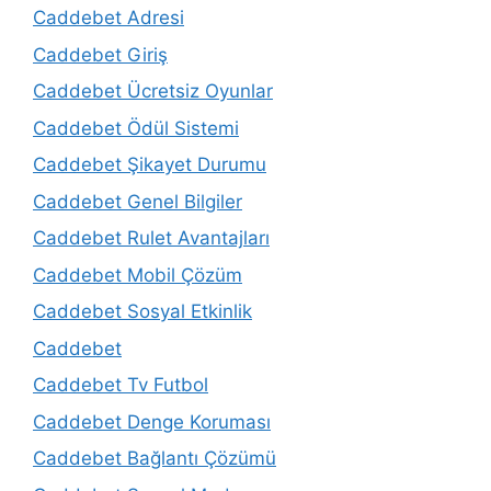
Caddebet Adresi
Caddebet Giriş
Caddebet Ücretsiz Oyunlar
Caddebet Ödül Sistemi
Caddebet Şikayet Durumu
Caddebet Genel Bilgiler
Caddebet Rulet Avantajları
Caddebet Mobil Çözüm
Caddebet Sosyal Etkinlik
Caddebet
Caddebet Tv Futbol
Caddebet Denge Koruması
Caddebet Bağlantı Çözümü