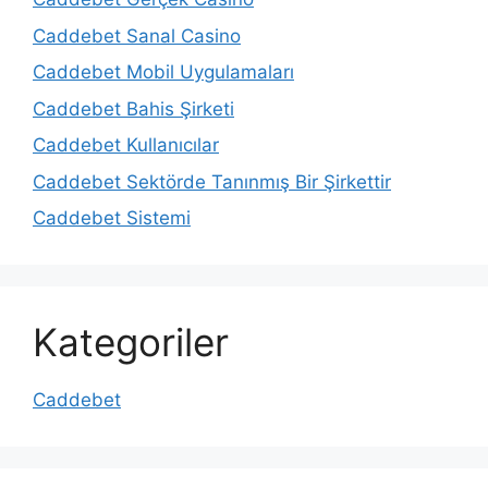
Caddebet Sanal Casino
Caddebet Mobil Uygulamaları
Caddebet Bahis Şirketi
Caddebet Kullanıcılar
Caddebet Sektörde Tanınmış Bir Şirkettir
Caddebet Sistemi
Kategoriler
Caddebet