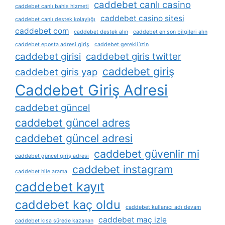
caddebet canlı casino
caddebet canlı bahis hizmeti
caddebet casino sitesi
caddebet canlı destek kolaylığı
caddebet com
caddebet destek alın
caddebet en son bilgileri alın
caddebet eposta adresi giriş
caddebet gerekli i̇zin
caddebet girisi
caddebet giris twitter
caddebet giriş
caddebet giris yap
Caddebet Giriş Adresi
caddebet güncel
caddebet güncel adres
caddebet güncel adresi
caddebet güvenlir mi
caddebet güncel giriş adresi
caddebet instagram
caddebet hile arama
caddebet kayıt
caddebet kaç oldu
caddebet kullanıcı adı devam
caddebet maç izle
caddebet kısa sürede kazanan