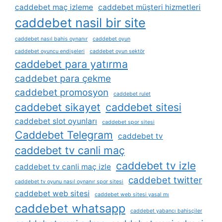
caddebet maç izleme
caddebet müşteri hizmetleri
caddebet nasil bir site
caddebet nasıl bahis oynanır
caddebet oyun
caddebet oyuncu endişeleri
caddebet oyun sektör
caddebet para yatırma
caddebet para çekme
caddebet promosyon
caddebet rulet
caddebet sikayet
caddebet sitesi
caddebet slot oyunları
caddebet spor sitesi
Caddebet Telegram
caddebet tv
caddebet tv canli maç
caddebet tv izle
caddebet tv canli maç izle
caddebet twitter
caddebet tv oyunu nasıl oynanır spor sitesi
caddebet web sitesi
caddebet web sitesi yasal mı
caddebet whatsapp
caddebet yabancı bahisçiler