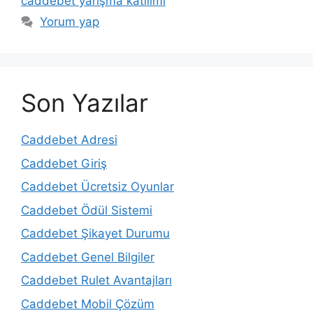
caddebet yarışma katılımı
Yorum yap
Son Yazılar
Caddebet Adresi
Caddebet Giriş
Caddebet Ücretsiz Oyunlar
Caddebet Ödül Sistemi
Caddebet Şikayet Durumu
Caddebet Genel Bilgiler
Caddebet Rulet Avantajları
Caddebet Mobil Çözüm