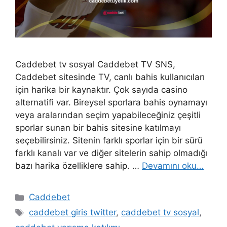
Caddebet tv sosyal Caddebet TV SNS,
Caddebet sitesinde TV, canlı bahis kullanıcıları
için harika bir kaynaktır. Çok sayıda casino
alternatifi var. Bireysel sporlara bahis oynamayı
veya aralarından seçim yapabileceğiniz çeşitli
sporlar sunan bir bahis sitesine katılmayı
seçebilirsiniz. Sitenin farklı sporlar için bir sürü
farklı kanalı var ve diğer sitelerin sahip olmadığı
bazı harika özelliklere sahip. …
Devamını oku…
Kategoriler
Caddebet
Etiketler
caddebet giris twitter
,
caddebet tv sosyal
,