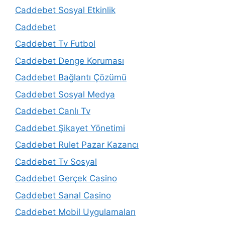
Caddebet Sosyal Etkinlik
Caddebet
Caddebet Tv Futbol
Caddebet Denge Koruması
Caddebet Bağlantı Çözümü
Caddebet Sosyal Medya
Caddebet Canlı Tv
Caddebet Şikayet Yönetimi
Caddebet Rulet Pazar Kazancı
Caddebet Tv Sosyal
Caddebet Gerçek Casino
Caddebet Sanal Casino
Caddebet Mobil Uygulamaları