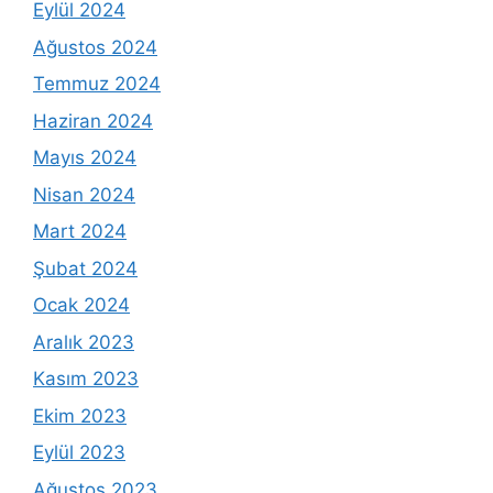
Eylül 2024
Ağustos 2024
Temmuz 2024
Haziran 2024
Mayıs 2024
Nisan 2024
Mart 2024
Şubat 2024
Ocak 2024
Aralık 2023
Kasım 2023
Ekim 2023
Eylül 2023
Ağustos 2023