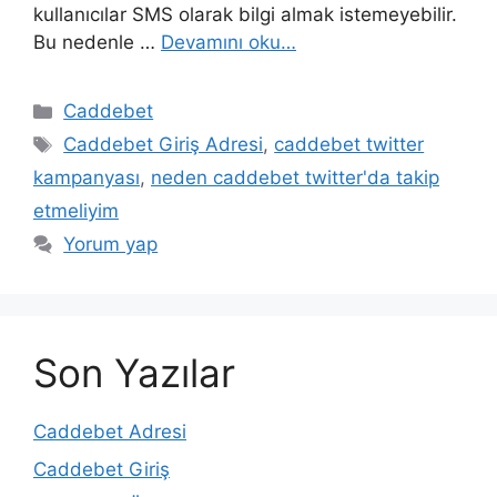
kullanıcılar SMS olarak bilgi almak istemeyebilir.
Bu nedenle …
Devamını oku…
Kategoriler
Caddebet
Etiketler
Caddebet Giriş Adresi
,
caddebet twitter
kampanyası
,
neden caddebet twitter'da takip
etmeliyim
Yorum yap
Son Yazılar
Caddebet Adresi
Caddebet Giriş