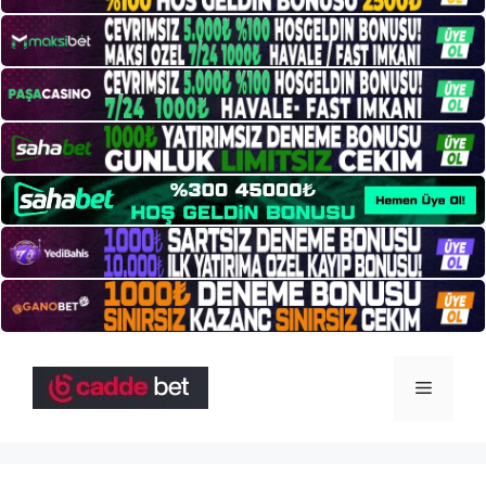
İçeriğe
atla
Menü