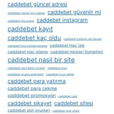
caddebet güncel adresi
caddebet güvenlir mi
caddebet güncel giriş adresi
caddebet instagram
caddebet hile arama
caddebet kayıt
caddebet kaç oldu
caddebet kullanıcı adı devam
caddebet maç izle
caddebet kısa sürede kazanan
caddebet maç izleme
caddebet müşteri hizmetleri
caddebet nasil bir site
caddebet nasıl bahis oynanır
caddebet oyun
caddebet oyuncu endişeleri
caddebet oyun sektör
caddebet para yatırma
caddebet para çekme
caddebet promosyon
caddebet rulet
caddebet sikayet
caddebet sitesi
caddebet slot oyunları
caddebet spor sitesi