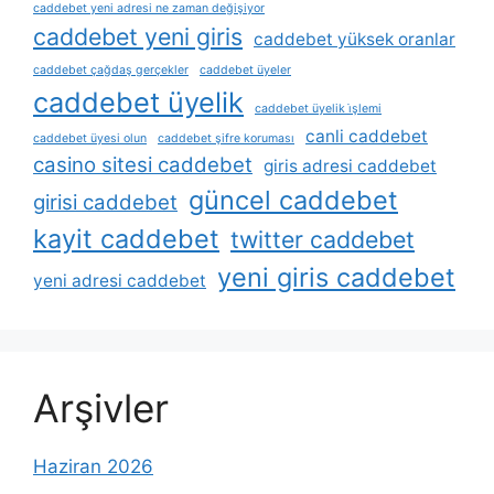
caddebet yeni adresi ne zaman değişiyor
caddebet yeni giris
caddebet yüksek oranlar
caddebet çağdaş gerçekler
caddebet üyeler
caddebet üyelik
caddebet üyelik i̇şlemi
canli caddebet
caddebet üyesi olun
caddebet şifre koruması
casino sitesi caddebet
giris adresi caddebet
güncel caddebet
girisi caddebet
kayit caddebet
twitter caddebet
yeni giris caddebet
yeni adresi caddebet
Arşivler
Haziran 2026