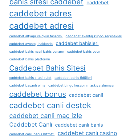
bahis sitesi caddebet
caddebet
caddebet adres
caddebet adresi
caddebet altyapı ve oyun tasarımı
caddebet avantaj kupon seçenekleri
caddebet bahisleri
caddebet avantajı hakkında
caddebet bahis nasıl bahis oynanır
caddebet bahis oyun
caddebet bahis platformu
Caddebet Bahis Sitesi
caddebet bahis sitesi rulet
caddebet bahis ödülleri
caddebet başarılı olma
caddebet bingo hesabının askıya alınması
caddebet bonus
caddebet canli
caddebet canli destek
caddebet canli maç izle
Caddebet Canlı
caddebet canlı bahis
caddebet canlı casino
caddebet canlı bahis hizmeti