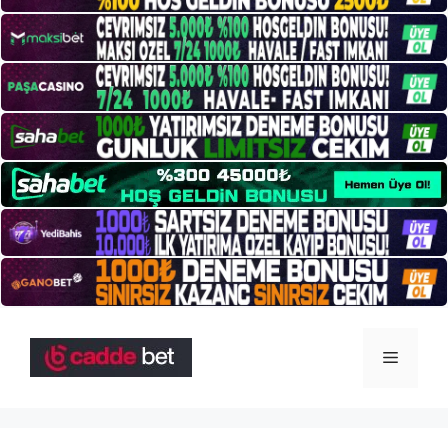
İçeriğe
atla
Menü