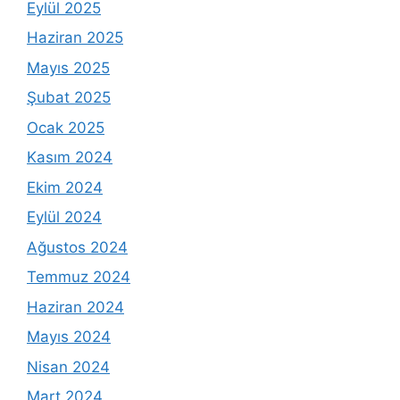
Eylül 2025
Haziran 2025
Mayıs 2025
Şubat 2025
Ocak 2025
Kasım 2024
Ekim 2024
Eylül 2024
Ağustos 2024
Temmuz 2024
Haziran 2024
Mayıs 2024
Nisan 2024
Mart 2024