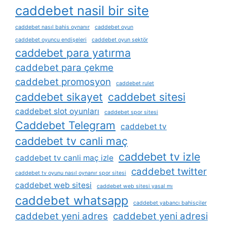
caddebet nasil bir site
caddebet nasıl bahis oynanır
caddebet oyun
caddebet oyuncu endişeleri
caddebet oyun sektör
caddebet para yatırma
caddebet para çekme
caddebet promosyon
caddebet rulet
caddebet sikayet
caddebet sitesi
caddebet slot oyunları
caddebet spor sitesi
Caddebet Telegram
caddebet tv
caddebet tv canli maç
caddebet tv izle
caddebet tv canli maç izle
caddebet twitter
caddebet tv oyunu nasıl oynanır spor sitesi
caddebet web sitesi
caddebet web sitesi yasal mı
caddebet whatsapp
caddebet yabancı bahisçiler
caddebet yeni adres
caddebet yeni adresi