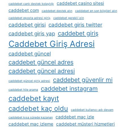
caddebet casino sitesi
caddebet canlı destek kolaylığı
caddebet com
caddebet destek alın
caddebet en son bilgileri alın
caddebet eposta adresi giriş
caddebet gerekli i̇zin
caddebet girisi
caddebet giris twitter
caddebet giriş
caddebet giris yap
Caddebet Giriş Adresi
caddebet güncel
caddebet güncel adres
caddebet güncel adresi
caddebet güvenlir mi
caddebet güncel giriş adresi
caddebet instagram
caddebet hile arama
caddebet kayıt
caddebet kaç oldu
caddebet kullanıcı adı devam
caddebet maç izle
caddebet kısa sürede kazanan
caddebet maç izleme
caddebet müşteri hizmetleri