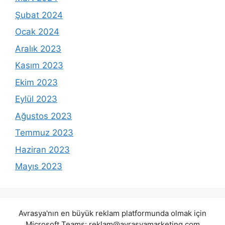
Şubat 2024
Ocak 2024
Aralık 2023
Kasım 2023
Ekim 2023
Eylül 2023
Ağustos 2023
Temmuz 2023
Haziran 2023
Mayıs 2023
Avrasya'nın en büyük reklam platformunda olmak için
Microsoft Teams:
reklam@avrasyamarketing.com