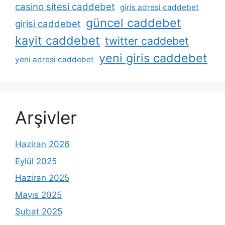
casino sitesi caddebet
giris adresi caddebet
güncel caddebet
girisi caddebet
kayit caddebet
twitter caddebet
yeni giris caddebet
yeni adresi caddebet
Arşivler
Haziran 2026
Eylül 2025
Haziran 2025
Mayıs 2025
Şubat 2025