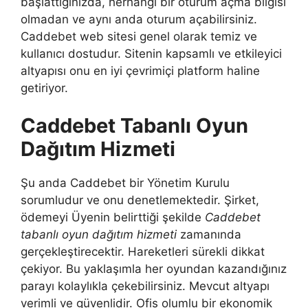
başlattığınızda, herhangi bir oturum açma bilgisi
olmadan ve aynı anda oturum açabilirsiniz.
Caddebet web sitesi genel olarak temiz ve
kullanıcı dostudur. Sitenin kapsamlı ve etkileyici
altyapısı onu en iyi çevrimiçi platform haline
getiriyor.
Caddebet Tabanlı Oyun
Dağıtım Hizmeti
Şu anda Caddebet bir Yönetim Kurulu
sorumludur ve onu denetlemektedir. Şirket,
ödemeyi Üyenin belirttiği şekilde
Caddebet
tabanlı oyun dağıtım hizmeti
zamanında
gerçekleştirecektir. Hareketleri sürekli dikkat
çekiyor. Bu yaklaşımla her oyundan kazandığınız
parayı kolaylıkla çekebilirsiniz. Mevcut altyapı
verimli ve güvenlidir. Ofis olumlu bir ekonomik