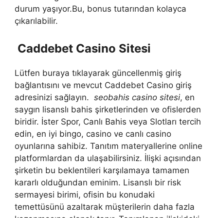
durum yaşıyor.Bu, bonus tutarından kolayca
çıkarılabilir.
Caddebet Casino Sitesi
Lütfen buraya tıklayarak güncellenmiş giriş
bağlantısını ve mevcut Caddebet Casino giriş
adresinizi sağlayın.
seobahis casino sitesi
, en
saygın lisanslı bahis şirketlerinden ve ofislerden
biridir. İster Spor, Canlı Bahis veya Slotları tercih
edin, en iyi bingo, casino ve canlı casino
oyunlarına sahibiz. Tanıtım materyallerine online
platformlardan da ulaşabilirsiniz. İlişki açısından
şirketin bu beklentileri karşılamaya tamamen
kararlı olduğundan eminim. Lisanslı bir risk
sermayesi birimi, ofisin bu konudaki
temettüsünü azaltarak müşterilerin daha fazla