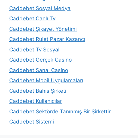
Caddebet Sosyal Medya
Caddebet Canlı Tv
Caddebet Şikayet Yönetimi
Caddebet Rulet Pazar Kazancı
Caddebet Tv Sosyal
Caddebet Gerçek Casino
Caddebet Sanal Casino
Caddebet Mobil Uygulamaları
Caddebet Bahis Şirketi
Caddebet Kullanıcılar
Caddebet Sektörde Tanınmış Bir Şirkettir
Caddebet Sistemi