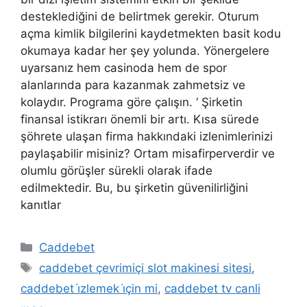
desteklediğini de belirtmek gerekir. Oturum
açma kimlik bilgilerini kaydetmekten basit kodu
okumaya kadar her şey yolunda. Yönergelere
uyarsanız hem casinoda hem de spor
alanlarında para kazanmak zahmetsiz ve
kolaydır. Programa göre çalışın. ‘ Şirketin
finansal istikrarı önemli bir artı. Kısa sürede
şöhrete ulaşan firma hakkındaki izlenimlerinizi
paylaşabilir misiniz? Ortam misafirperverdir ve
olumlu görüşler sürekli olarak ifade
edilmektedir. Bu, bu şirketin güvenilirliğini
kanıtlar
Kategoriler
Caddebet
Etiketler
caddebet çevrimiçi slot makinesi sitesi
,
caddebet i̇zlemek i̇çin mi
,
caddebet tv canli