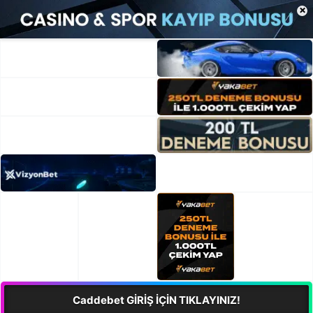
×
Caddebet GİRİŞ İÇİN TIKLAYINIZ!