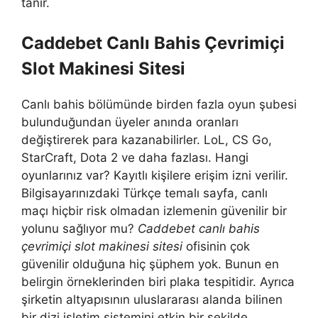
tanır.
Caddebet Canlı Bahis Çevrimiçi
Slot Makinesi Sitesi
Canlı bahis bölümünde birden fazla oyun şubesi
bulunduğundan üyeler anında oranları
değiştirerek para kazanabilirler. LoL, CS Go,
StarCraft, Dota 2 ve daha fazlası. Hangi
oyunlarınız var? Kayıtlı kişilere erişim izni verilir.
Bilgisayarınızdaki Türkçe temalı sayfa, canlı
maçı hiçbir risk olmadan izlemenin güvenilir bir
yolunu sağlıyor mu?
Caddebet canlı bahis
çevrimiçi slot makinesi sitesi
ofisinin çok
güvenilir olduğuna hiç şüphem yok. Bunun en
belirgin örneklerinden biri plaka tespitidir. Ayrıca
şirketin altyapısının uluslararası alanda bilinen
bir dizi işletim sistemini etkin bir şekilde