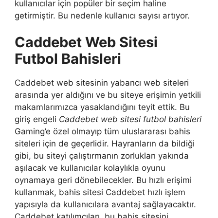
kullanıcılar için popüler bir seçim haline
getirmiştir. Bu nedenle kullanıcı sayısı artıyor.
Caddebet Web Sitesi
Futbol Bahisleri
Caddebet web sitesinin yabancı web siteleri
arasında yer aldığını ve bu siteye erişimin yetkili
makamlarımızca yasaklandığını teyit ettik. Bu
giriş engeli
Caddebet web sitesi futbol bahisleri
Gaming’e özel olmayıp tüm uluslararası bahis
siteleri için de geçerlidir. Hayranların da bildiği
gibi, bu siteyi çalıştırmanın zorlukları yakında
aşılacak ve kullanıcılar kolaylıkla oyunu
oynamaya geri dönebilecekler. Bu hızlı erişimi
kullanmak, bahis sitesi Caddebet hızlı işlem
yapısıyla da kullanıcılara avantaj sağlayacaktır.
Caddebet katılımcıları, bu bahis sitesini