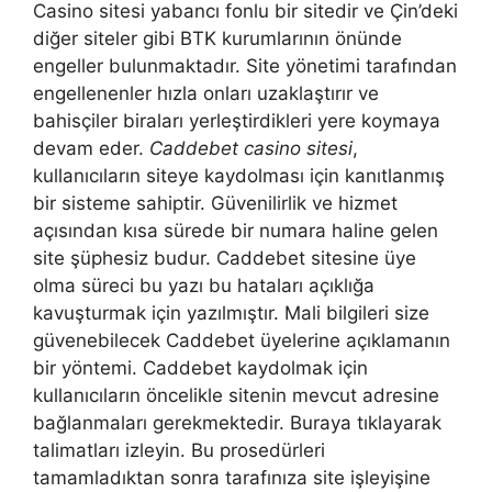
Casino sitesi yabancı fonlu bir sitedir ve Çin’deki
diğer siteler gibi BTK kurumlarının önünde
engeller bulunmaktadır. Site yönetimi tarafından
engellenenler hızla onları uzaklaştırır ve
bahisçiler biraları yerleştirdikleri yere koymaya
devam eder.
Caddebet casino sitesi
,
kullanıcıların siteye kaydolması için kanıtlanmış
bir sisteme sahiptir. Güvenilirlik ve hizmet
açısından kısa sürede bir numara haline gelen
site şüphesiz budur. Caddebet sitesine üye
olma süreci bu yazı bu hataları açıklığa
kavuşturmak için yazılmıştır. Mali bilgileri size
güvenebilecek Caddebet üyelerine açıklamanın
bir yöntemi. Caddebet kaydolmak için
kullanıcıların öncelikle sitenin mevcut adresine
bağlanmaları gerekmektedir. Buraya tıklayarak
talimatları izleyin. Bu prosedürleri
tamamladıktan sonra tarafınıza site işleyişine