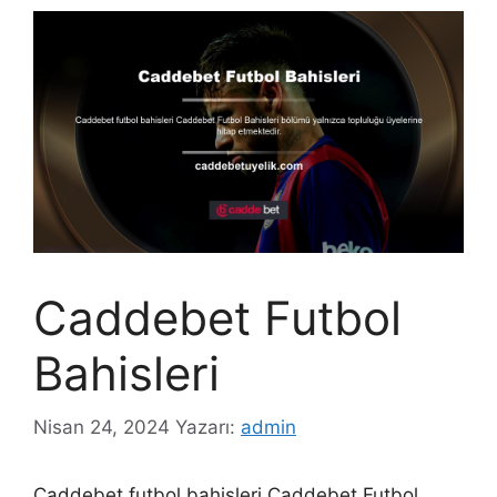
Caddebet Futbol
Bahisleri
Nisan 24, 2024
Yazarı:
admin
Caddebet futbol bahisleri Caddebet Futbol