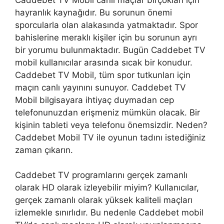
hayranlık kaynağıdır. Bu sorunun önemi
sporcularla olan alakasında yatmaktadır. Spor
bahislerine meraklı kişiler için bu sorunun ayrı
bir yorumu bulunmaktadır. Bugün Caddebet TV
mobil kullanıcılar arasında sıcak bir konudur.
Caddebet TV Mobil, tüm spor tutkunları için
maçın canlı yayınını sunuyor. Caddebet TV
Mobil bilgisayara ihtiyaç duymadan cep
telefonunuzdan erişmeniz mümkün olacak. Bir
kişinin tableti veya telefonu önemsizdir. Neden?
Caddebet Mobil TV ile oyunun tadını istediğiniz
zaman çıkarın.
Caddebet TV programlarını gerçek zamanlı
olarak HD olarak izleyebilir miyim? Kullanıcılar,
gerçek zamanlı olarak yüksek kaliteli maçları
izlemekle sınırlıdır. Bu nedenle Caddebet mobil