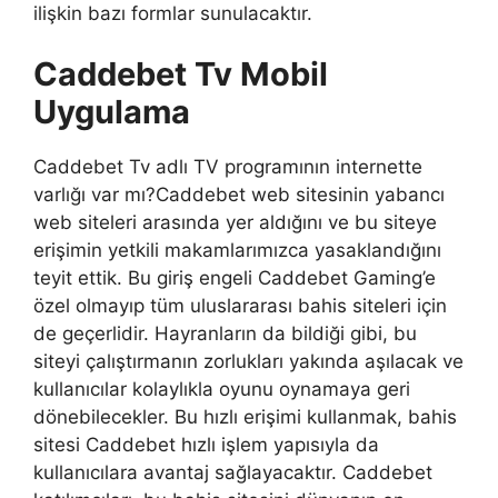
ilişkin bazı formlar sunulacaktır.
Caddebet Tv Mobil
Uygulama
Caddebet Tv adlı TV programının internette
varlığı var mı?Caddebet web sitesinin yabancı
web siteleri arasında yer aldığını ve bu siteye
erişimin yetkili makamlarımızca yasaklandığını
teyit ettik. Bu giriş engeli Caddebet Gaming’e
özel olmayıp tüm uluslararası bahis siteleri için
de geçerlidir. Hayranların da bildiği gibi, bu
siteyi çalıştırmanın zorlukları yakında aşılacak ve
kullanıcılar kolaylıkla oyunu oynamaya geri
dönebilecekler. Bu hızlı erişimi kullanmak, bahis
sitesi Caddebet hızlı işlem yapısıyla da
kullanıcılara avantaj sağlayacaktır. Caddebet