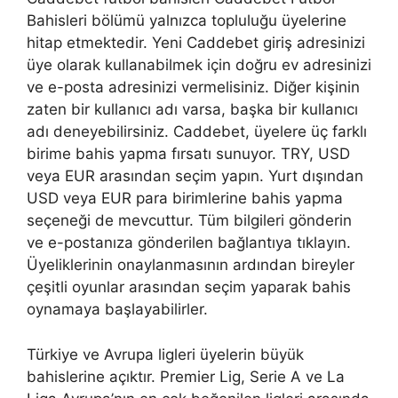
Bahisleri bölümü yalnızca topluluğu üyelerine
hitap etmektedir. Yeni Caddebet giriş adresinizi
üye olarak kullanabilmek için doğru ev adresinizi
ve e-posta adresinizi vermelisiniz. Diğer kişinin
zaten bir kullanıcı adı varsa, başka bir kullanıcı
adı deneyebilirsiniz. Caddebet, üyelere üç farklı
birime bahis yapma fırsatı sunuyor. TRY, USD
veya EUR arasından seçim yapın. Yurt dışından
USD veya EUR para birimlerine bahis yapma
seçeneği de mevcuttur. Tüm bilgileri gönderin
ve e-postanıza gönderilen bağlantıya tıklayın.
Üyeliklerinin onaylanmasının ardından bireyler
çeşitli oyunlar arasından seçim yaparak bahis
oynamaya başlayabilirler.
Türkiye ve Avrupa ligleri üyelerin büyük
bahislerine açıktır. Premier Lig, Serie A ve La