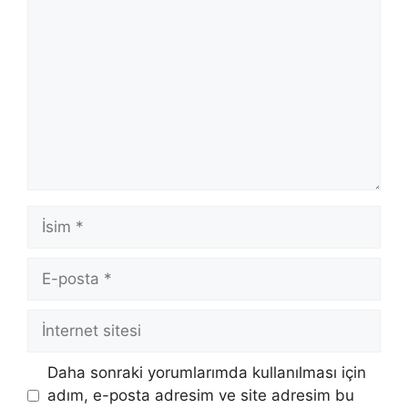
İsim
E-
posta
İnternet
sitesi
Daha sonraki yorumlarımda kullanılması için
adım, e-posta adresim ve site adresim bu