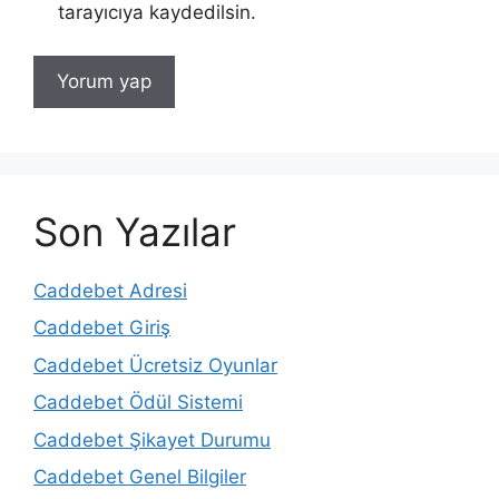
tarayıcıya kaydedilsin.
Son Yazılar
Caddebet Adresi
Caddebet Giriş
Caddebet Ücretsiz Oyunlar
Caddebet Ödül Sistemi
Caddebet Şikayet Durumu
Caddebet Genel Bilgiler