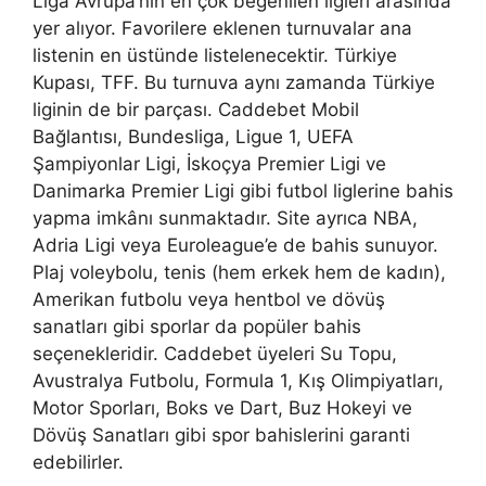
Liga Avrupa’nın en çok beğenilen ligleri arasında
yer alıyor. Favorilere eklenen turnuvalar ana
listenin en üstünde listelenecektir. Türkiye
Kupası, TFF. Bu turnuva aynı zamanda Türkiye
liginin de bir parçası. Caddebet Mobil
Bağlantısı, Bundesliga, Ligue 1, UEFA
Şampiyonlar Ligi, İskoçya Premier Ligi ve
Danimarka Premier Ligi gibi futbol liglerine bahis
yapma imkânı sunmaktadır. Site ayrıca NBA,
Adria Ligi veya Euroleague’e de bahis sunuyor.
Plaj voleybolu, tenis (hem erkek hem de kadın),
Amerikan futbolu veya hentbol ve dövüş
sanatları gibi sporlar da popüler bahis
seçenekleridir. Caddebet üyeleri Su Topu,
Avustralya Futbolu, Formula 1, Kış Olimpiyatları,
Motor Sporları, Boks ve Dart, Buz Hokeyi ve
Dövüş Sanatları gibi spor bahislerini garanti
edebilirler.