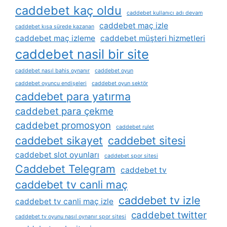
caddebet kaç oldu
caddebet kullanıcı adı devam
caddebet maç izle
caddebet kısa sürede kazanan
caddebet maç izleme
caddebet müşteri hizmetleri
caddebet nasil bir site
caddebet nasıl bahis oynanır
caddebet oyun
caddebet oyuncu endişeleri
caddebet oyun sektör
caddebet para yatırma
caddebet para çekme
caddebet promosyon
caddebet rulet
caddebet sikayet
caddebet sitesi
caddebet slot oyunları
caddebet spor sitesi
Caddebet Telegram
caddebet tv
caddebet tv canli maç
caddebet tv izle
caddebet tv canli maç izle
caddebet twitter
caddebet tv oyunu nasıl oynanır spor sitesi