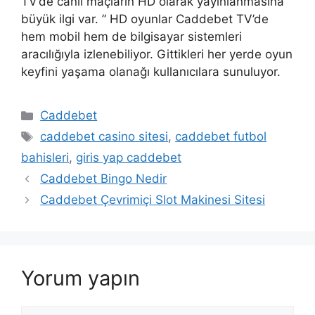
TV’de canlı maçların HD olarak yayınlanmasına
büyük ilgi var. ” HD oyunlar Caddebet TV’de
hem mobil hem de bilgisayar sistemleri
aracılığıyla izlenebiliyor. Gittikleri her yerde oyun
keyfini yaşama olanağı kullanıcılara sunuluyor.
Kategoriler
Caddebet
Etiketler
caddebet casino sitesi
,
caddebet futbol
bahisleri
,
giris yap caddebet
Caddebet Bingo Nedir
Caddebet Çevrimiçi Slot Makinesi Sitesi
Yorum yapın
Yorum