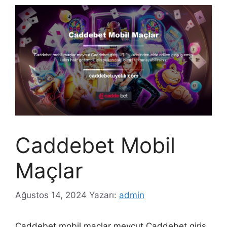
Caddebet Mobil
Maçlar
Ağustos 14, 2024
Yazarı:
admin
Caddebet mobil maçlar mevcut Caddebet giriş