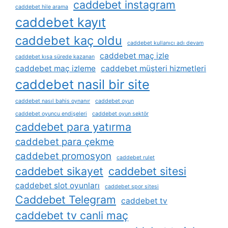
caddebet instagram
caddebet hile arama
caddebet kayıt
caddebet kaç oldu
caddebet kullanıcı adı devam
caddebet maç izle
caddebet kısa sürede kazanan
caddebet maç izleme
caddebet müşteri hizmetleri
caddebet nasil bir site
caddebet nasıl bahis oynanır
caddebet oyun
caddebet oyuncu endişeleri
caddebet oyun sektör
caddebet para yatırma
caddebet para çekme
caddebet promosyon
caddebet rulet
caddebet sikayet
caddebet sitesi
caddebet slot oyunları
caddebet spor sitesi
Caddebet Telegram
caddebet tv
caddebet tv canli maç