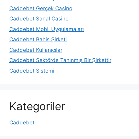
Caddebet Gerçek Casino
Caddebet Sanal Casino
Caddebet Mobil Uygulamaları
Caddebet Bahis Şirketi
Caddebet Kullanıcılar
Caddebet Sektörde Tanınmış Bir Şirkettir
Caddebet Sistemi
Kategoriler
Caddebet