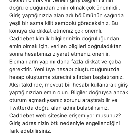
dikkatli olmak ve verilen giriş bağlantısının
doğru olduğundan emin olmak çok önemlidir.
Giriş yaptığınızda alan adı bölümünün sağında
yeşil bir asma kilit sembolü göreceksiniz. Bu
konuya da dikkat etmeniz çok önemli.
Caddebet kimlik bilgilerinizin doğruluğundan
emin olmak için, verilen bilgileri doğruladıktan
sonra hesabımızı ziyaret etmeniz önerilir.
Elemanların yapımı daha fazla dikkat ve çaba
gerektirir. Yeni üye hesabı oluşturduğunuzda
hesap oluşturma sürecini sıfırdan başlatırsınız.
Aksi takdirde, mevcut bir hesabı kullanarak giriş
yaptığınızdan emin olun. Bilgiler doğruysa ancak
oturum açmadıysanız sorunu araştırabilir ve
Twitter’da doğru alan adını bulabilirsiniz.
Caddebet web sitesine erişemiyor musunuz?
Giriş adresinizin btk nedeniyle engellendiğini
fark edebilirsiniz.