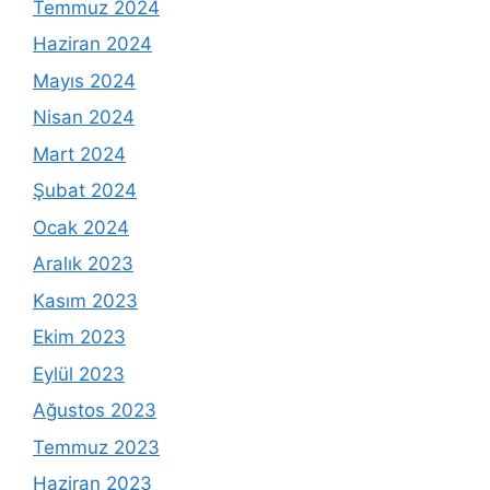
Temmuz 2024
Haziran 2024
Mayıs 2024
Nisan 2024
Mart 2024
Şubat 2024
Ocak 2024
Aralık 2023
Kasım 2023
Ekim 2023
Eylül 2023
Ağustos 2023
Temmuz 2023
Haziran 2023