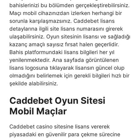
bahislerinizi bu bölümden gerçekleştirebilirsiniz.
Maçı mobil cihazınızdan izlerken herhangi bir
sorunla karşılaşmazsınız. Caddebet lisans
detaylarına ilgili site lisans numarasını girerek
ulaşabilirsiniz. Oyun sitesinin lisansı ve sağladığı
kazanç amaçlı sayısız fırsat halen geçerlidir.
Bahis platformundaki lisans bilgileri her yıl
yenilenmektedir. Ana sayfada görüntülenen
lisans logosuna tıklayarak lisansın güncel olup
olmadığını belirlemek için gerekli bilgileri hızlı bir
şekilde alabilirsiniz.
Caddebet Oyun Sitesi
Mobil Maçlar
Caddebet casino sitesine lisans vererek
piyasadaki en güvenilir para çekme sürecine