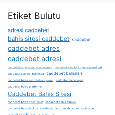
Etiket Bulutu
adresi caddebet
bahis sitesi caddebet
caddebet
caddebet adres
caddebet adresi
caddebet altyapı ve oyun tasarımı
caddebet avantaj kupon seçenekleri
caddebet bahisleri
caddebet avantajı hakkında
caddebet bahis nasıl bahis oynanır
caddebet bahis oyun
caddebet bahis platformu
Caddebet Bahis Sitesi
caddebet bahis sitesi rulet
caddebet bahis ödülleri
caddebet başarılı olma
caddebet bingo hesabının askıya alınması