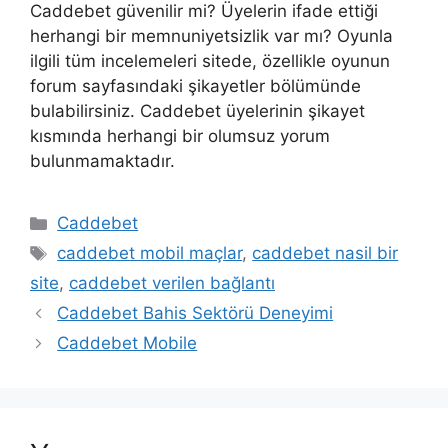
Caddebet güvenilir mi? Üyelerin ifade ettiği
herhangi bir memnuniyetsizlik var mı? Oyunla
ilgili tüm incelemeleri sitede, özellikle oyunun
forum sayfasındaki şikayetler bölümünde
bulabilirsiniz. Caddebet üyelerinin şikayet
kısmında herhangi bir olumsuz yorum
bulunmamaktadır.
Kategoriler
Caddebet
Etiketler
caddebet mobil maçlar
,
caddebet nasil bir
site
,
caddebet verilen bağlantı
Caddebet Bahis Sektörü Deneyimi
Caddebet Mobile