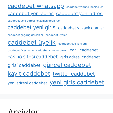
caddebet whatsapp
caddebet yabancı bahisçiler
caddebet yeni adres
caddebet yeni adresi
caddebet yeni adresi ne zaman değişiyor
caddebet yeni giris
caddebet yüksek oranlar
caddebet çağdaş gerçekler
caddebet üyeler
caddebet üyelik
caddebet üyelik i̇şlemi
canli caddebet
caddebet üyesi olun
caddebet şifre koruması
casino sitesi caddebet
giris adresi caddebet
güncel caddebet
girisi caddebet
kayit caddebet
twitter caddebet
yeni giris caddebet
yeni adresi caddebet
Arşivler