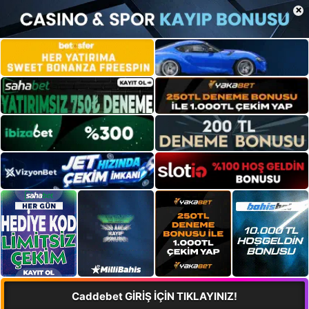
×
Caddebet GİRİŞ İÇİN TIKLAYINIZ!