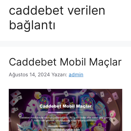
caddebet verilen
bağlantı
Caddebet Mobil Maçlar
Ağustos 14, 2024
Yazarı:
admin