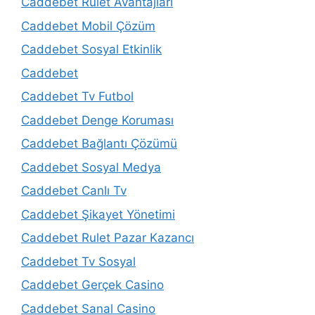
Caddebet Rulet Avantajları
Caddebet Mobil Çözüm
Caddebet Sosyal Etkinlik
Caddebet
Caddebet Tv Futbol
Caddebet Denge Koruması
Caddebet Bağlantı Çözümü
Caddebet Sosyal Medya
Caddebet Canlı Tv
Caddebet Şikayet Yönetimi
Caddebet Rulet Pazar Kazancı
Caddebet Tv Sosyal
Caddebet Gerçek Casino
Caddebet Sanal Casino