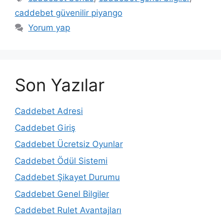
caddebet güvenilir piyango
Yorum yap
Son Yazılar
Caddebet Adresi
Caddebet Giriş
Caddebet Ücretsiz Oyunlar
Caddebet Ödül Sistemi
Caddebet Şikayet Durumu
Caddebet Genel Bilgiler
Caddebet Rulet Avantajları