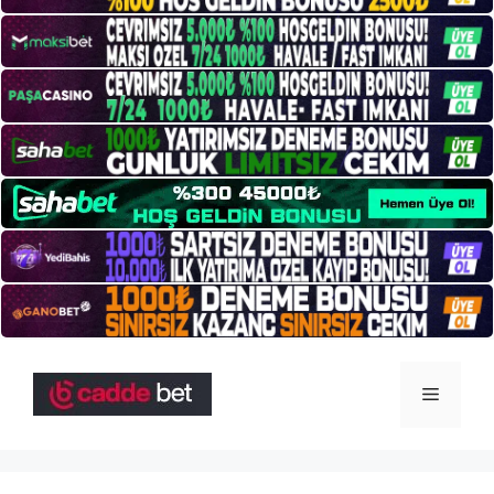
İçeriğe
atla
Menü