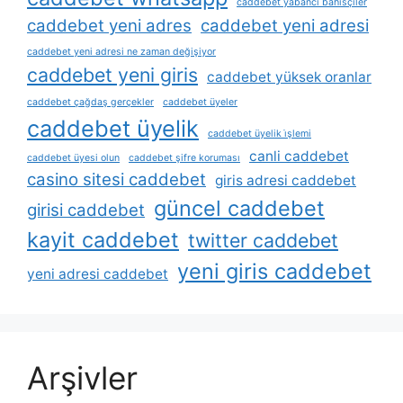
caddebet yabancı bahisçiler
caddebet yeni adres
caddebet yeni adresi
caddebet yeni adresi ne zaman değişiyor
caddebet yeni giris
caddebet yüksek oranlar
caddebet çağdaş gerçekler
caddebet üyeler
caddebet üyelik
caddebet üyelik i̇şlemi
canli caddebet
caddebet üyesi olun
caddebet şifre koruması
casino sitesi caddebet
giris adresi caddebet
güncel caddebet
girisi caddebet
kayit caddebet
twitter caddebet
yeni giris caddebet
yeni adresi caddebet
Arşivler