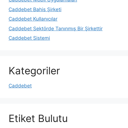
Caddebet Bahis Şirketi
Caddebet Kullanıcılar
Caddebet Sektörde Tanınmış Bir Şirkettir
Caddebet Sistemi
Kategoriler
Caddebet
Etiket Bulutu