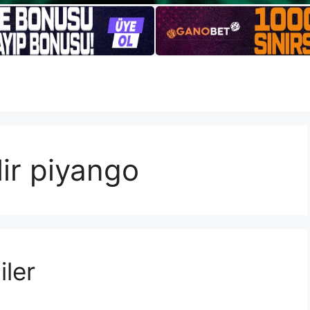
ir piyango
iler