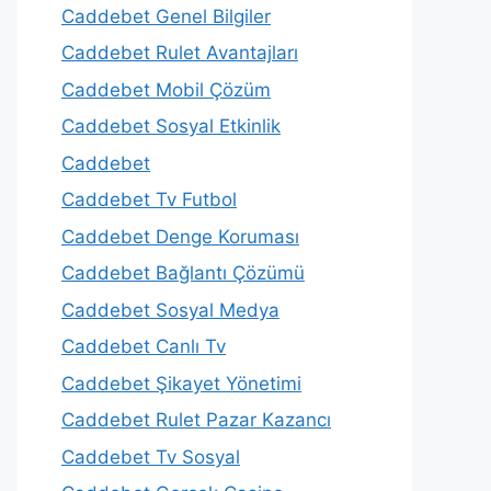
Caddebet Genel Bilgiler
Caddebet Rulet Avantajları
Caddebet Mobil Çözüm
Caddebet Sosyal Etkinlik
Caddebet
Caddebet Tv Futbol
Caddebet Denge Koruması
Caddebet Bağlantı Çözümü
Caddebet Sosyal Medya
Caddebet Canlı Tv
Caddebet Şikayet Yönetimi
Caddebet Rulet Pazar Kazancı
Caddebet Tv Sosyal