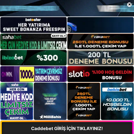
×
Caddebet GİRİŞ İÇİN TIKLAYINIZ!