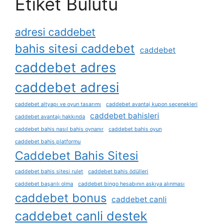
Etiket Bulutu
adresi caddebet
bahis sitesi caddebet
caddebet
caddebet adres
caddebet adresi
caddebet altyapı ve oyun tasarımı
caddebet avantaj kupon seçenekleri
caddebet bahisleri
caddebet avantajı hakkında
caddebet bahis nasıl bahis oynanır
caddebet bahis oyun
caddebet bahis platformu
Caddebet Bahis Sitesi
caddebet bahis sitesi rulet
caddebet bahis ödülleri
caddebet başarılı olma
caddebet bingo hesabının askıya alınması
caddebet bonus
caddebet canli
caddebet canli destek