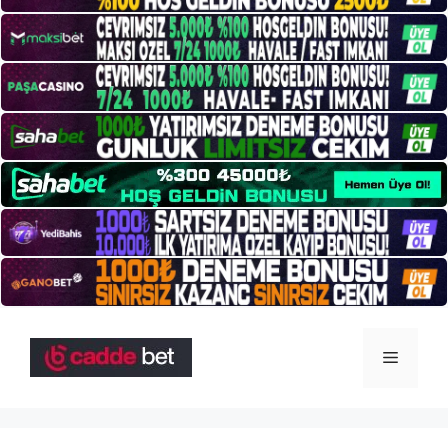
İçeriğe
atla
Menü