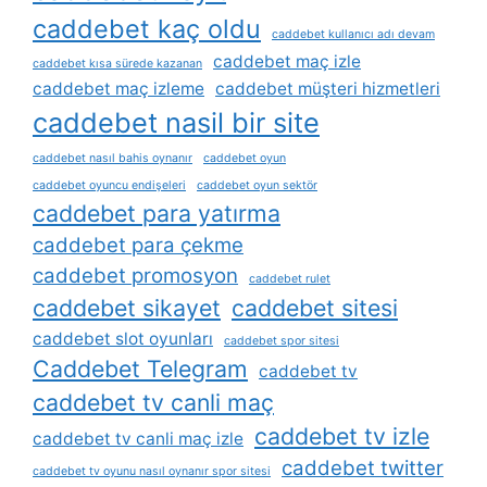
caddebet kaç oldu
caddebet kullanıcı adı devam
caddebet maç izle
caddebet kısa sürede kazanan
caddebet maç izleme
caddebet müşteri hizmetleri
caddebet nasil bir site
caddebet nasıl bahis oynanır
caddebet oyun
caddebet oyuncu endişeleri
caddebet oyun sektör
caddebet para yatırma
caddebet para çekme
caddebet promosyon
caddebet rulet
caddebet sikayet
caddebet sitesi
caddebet slot oyunları
caddebet spor sitesi
Caddebet Telegram
caddebet tv
caddebet tv canli maç
caddebet tv izle
caddebet tv canli maç izle
caddebet twitter
caddebet tv oyunu nasıl oynanır spor sitesi