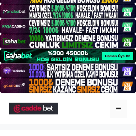
İçeriğe
atla
Menü